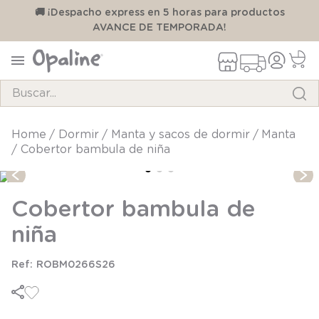
00
🚚 ¡Despacho express en 5 horas para productos
AVANCE DE TEMPORADA!
Buscar...
TÉRMINOS MÁS BUSCADOS
dormir
manta y sacos de dormir
manta
Cobertor bambula de niña
1
.
pijama
2
.
calcetines
Cobertor bambula de
3
.
zapatillas
niña
4
.
body
5
.
manta
ROBM0266S26
6
.
panty
7
.
niña