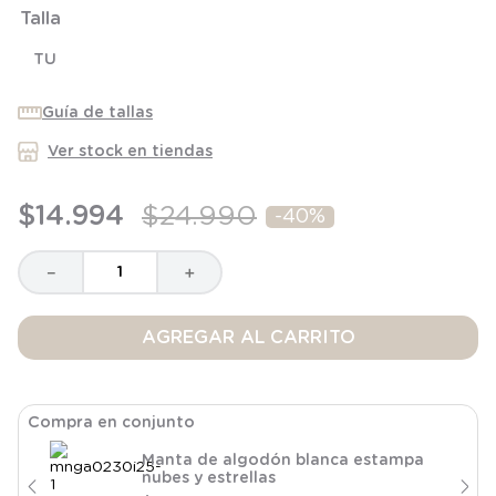
Talla
8
.
saco dormir
9
.
saco
TU
10
.
zapatillas niño
Guía de tallas
Ver stock en tiendas
$
14
.
994
$
24
.
990
-
40%
－
＋
AGREGAR AL CARRITO
Compra en conjunto
Manta de algodón blanca estampa
nubes y estrellas