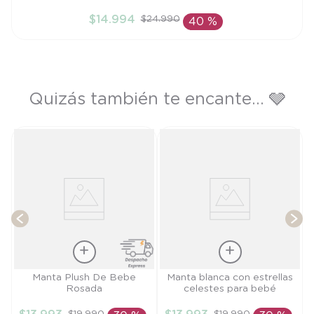
TU
$
14
.
994
$
24
.
990
40 %
AÑADIR AL CARRITO
Quizás también te encante... 🩶
a
T
$
Talla
Talla
Manta Plush De Bebe
Manta blanca con estrellas
Rosada
celestes para bebé
TU
TU