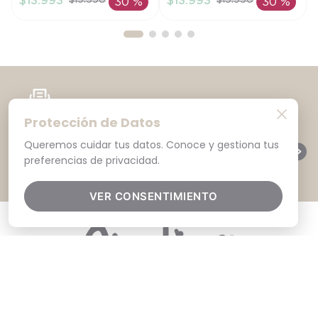
$
13
.
993
$
13
.
993
$
19
.
990
$
19
.
990
30 %
30 %
AÑADIR AL
AÑADIR AL
CARRITO
CARRITO
SUSCRÍBETE A NUESTRO NEWSLETTER
Protección de Datos
SUSCRIBIRME
Queremos cuidar tus datos. Conoce y gestiona tus
Cambio Gratis en nuestras tiendas
preferencias de privacidad.
VER CONSENTIMIENTO