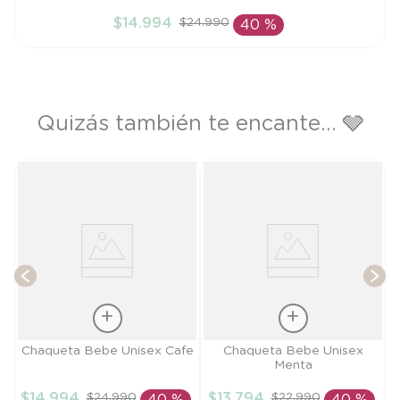
6M
$
14
.
994
$
24
.
990
40 %
AÑADIR AL CARRITO
Quizás también te encante... 🩶
a
T
Talla
Talla
Chaqueta Bebe Unisex Cafe
Chaqueta Bebe Unisex
Menta
12M
9M
$
14
.
994
$
13
.
794
$
24
.
990
$
22
.
990