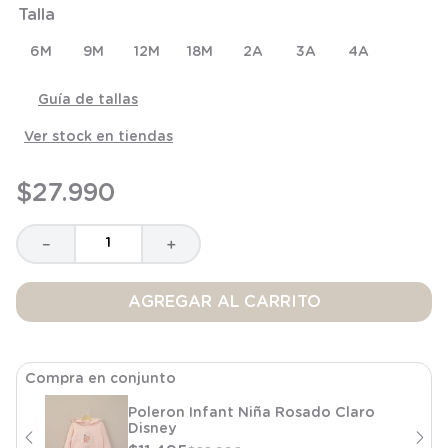
Talla
8
.
saco
9
.
saco dormir
6M
9M
12M
18M
2A
3A
4A
10
.
accesorios
Guía de tallas
Ver stock en tiendas
$
27
.
990
－
＋
AGREGAR AL CARRITO
Compra en conjunto
Poleron Infant Niña Rosado Claro
Disney