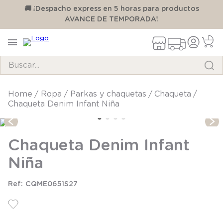
00
🚚 ¡Despacho express en 5 horas para productos
AVANCE DE TEMPORADA!
Buscar...
TÉRMINOS MÁS BUSCADOS
ropa
parkas y chaquetas
chaqueta
Chaqueta Denim Infant Niña
1
.
pijama
2
.
calcetines
Chaqueta Denim Infant
3
.
zapatillas
Niña
4
.
body
5
.
manta
CQME0651S27
6
.
panty
7
.
niña