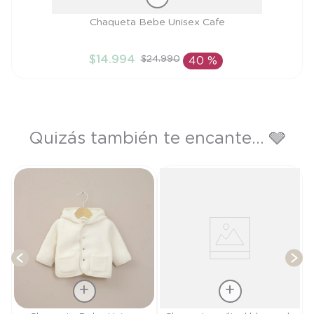
Talla
Chaqueta Bebe Unisex Cafe
12M
$
14
.
994
$
24
.
990
40 %
AÑADIR AL CARRITO
Quizás también te encante... 🩶
o
T
$