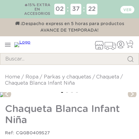
🔥15% EXTRA
:
:
02
37
22
EN
ACCESORIOS
00
🚚 ¡Despacho express en 5 horas para productos
AVANCE DE TEMPORADA!
Buscar...
TÉRMINOS MÁS BUSCADOS
ropa
parkas y chaquetas
chaqueta
Chaqueta Blanca Infant Niña
1
.
pijama
2
.
calcetines
Chaqueta Blanca Infant
3
.
zapatillas
Niña
4
.
body
5
.
panty
CQGB0409S27