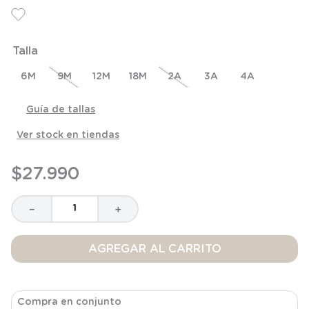
6
.
manta
7
.
niña
Talla
8
.
saco dormir
9
.
saco
6M
9M
12M
18M
2A
3A
4A
10
.
zapatillas niño
Guía de tallas
Ver stock en tiendas
$
27
.
990
－
＋
AGREGAR AL CARRITO
Compra en conjunto