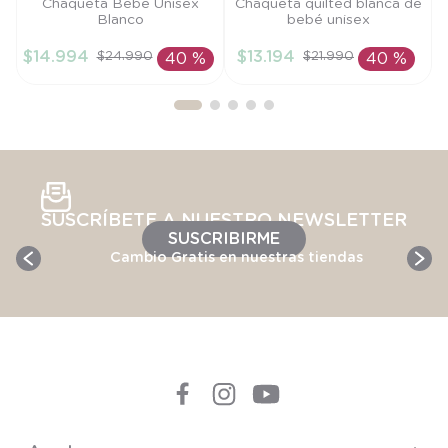
Talla
Talla
Chaqueta Bebe Unisex
Chaqueta quilted blanca de
Blanco
bebé unisex
6M
9M
$
14
.
994
$
13
.
194
$
24
.
990
$
21
.
990
40 %
40 %
AÑADIR AL
AÑADIR AL
CARRITO
CARRITO
SUSCRÍBETE A NUESTRO NEWSLETTER
SUSCRIBIRME
Cambio Gratis en nuestras tiendas