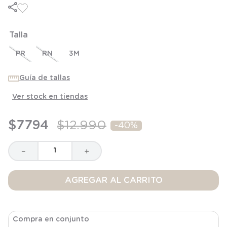
8
.
saco
9
.
saco dormir
Talla
10
.
poleron
PR
RN
3M
Guía de tallas
Ver stock en tiendas
$
7794
$
12
.
990
-
40%
－
＋
AGREGAR AL CARRITO
Compra en conjunto