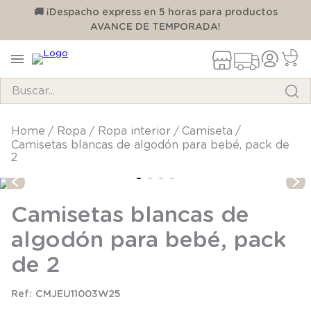
00
🚚 ¡Despacho express en 5 horas para productos
AVANCE DE TEMPORADA!
Buscar...
TÉRMINOS MÁS BUSCADOS
ropa
ropa interior
camiseta
Camisetas blancas de algodón para bebé, pack de
1
.
pijama
2
2
.
calcetines
3
.
zapatillas
Camisetas blancas de
4
.
body
algodón para bebé, pack
5
.
manta
de 2
6
.
panty
CMJEU11003W25
7
.
niña