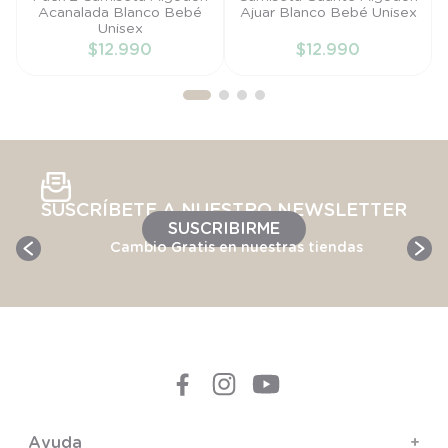
Acanalada Blanco Bebé
Ajuar Blanco Bebé Unisex
PR
PR
Unisex
$
12
.
990
$
12
.
990
AÑADIR AL
AÑADIR AL
CARRITO
CARRITO
SUSCRÍBETE A NUESTRO NEWSLETTER
SUSCRIBIRME
Cambio Gratis en nuestras tiendas
Ayuda
+