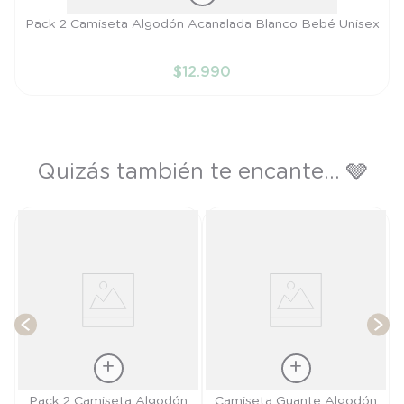
Talla
Pack 2 Camiseta Algodón Acanalada Blanco Bebé Unisex
PR
$
12
.
990
AÑADIR AL CARRITO
Quizás también te encante... 🩶
ex
T
Talla
Talla
Pack 2 Camiseta Algodón
Camiseta Guante Algodón