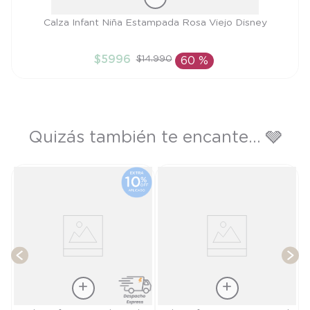
Talla
Calza Infant Niña Estampada Rosa Viejo Disney
18M
$
5996
$
14
.
990
60 %
AÑADIR AL CARRITO
Quizás también te encante... 🩶
e
P
T