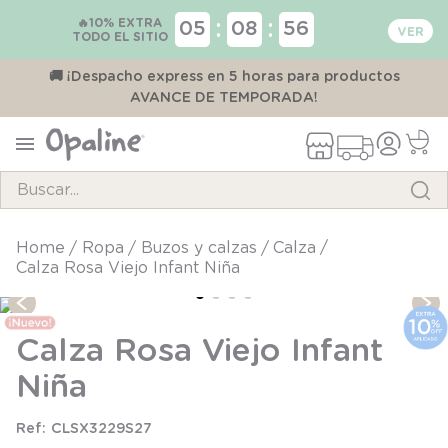
🔥10% EXTRA
:
:
05
08
56
TODO EL SITIO
00
🚚 ¡Despacho express en 5 horas para productos
AVANCE DE TEMPORADA!
Buscar...
TÉRMINOS MÁS BUSCADOS
ropa
buzos y calzas
calza
Calza Rosa Viejo Infant Niña
1
.
pijama
2
.
calcetines
Calza Rosa Viejo Infant
3
.
zapatillas
Niña
4
.
body
5
.
manta
CLSX3229S27