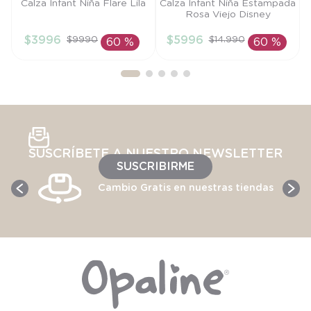
Talla
Talla
Calza Infant Niña Flare Lila
Calza Infant Niña Estampada
Rosa Viejo Disney
6M
18M
$
3996
$
5996
$
9990
$
14
.
990
60 %
60 %
AÑADIR AL
AÑADIR AL
CARRITO
CARRITO
SUSCRÍBETE A NUESTRO NEWSLETTER
SUSCRIBIRME
Cambio Gratis en nuestras tiendas