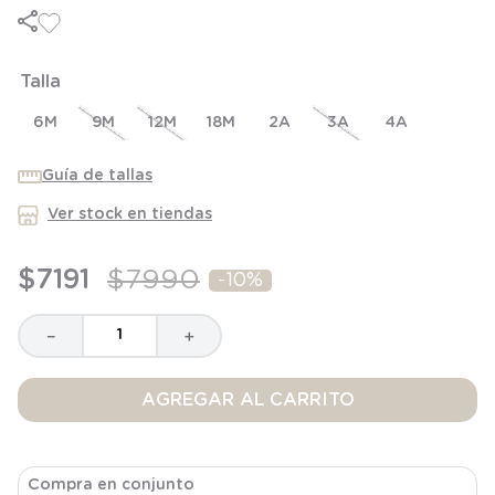
6
.
panty
7
.
niña
Talla
8
.
saco dormir
9
.
saco
6M
9M
12M
18M
2A
3A
4A
10
.
zapatillas niño
Guía de tallas
Ver stock en tiendas
$
7191
$
7990
-
10%
－
＋
AGREGAR AL CARRITO
Compra en conjunto