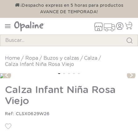
00
🚚 ¡Despacho express en 5 horas para productos
AVANCE DE TEMPORADA!
Buscar...
TÉRMINOS MÁS BUSCADOS
ropa
buzos y calzas
calza
Calza Infant Niña Rosa Viejo
1
.
pijama
2
.
calcetines
Calza Infant Niña Rosa
3
.
zapatillas
Viejo
4
.
body
5
.
panty
CLSX0629W26
6
.
manta
7
.
niña