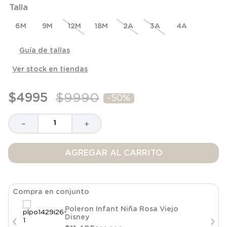
Talla
8
.
saco dormir
9
.
saco
6M
9M
12M
18M
2A
3A
4A
10
.
zapatillas niño
Guía de tallas
Ver stock en tiendas
$
4995
$
9990
-
50%
－
＋
AGREGAR AL CARRITO
Compra en conjunto
Poleron Infant Niña Rosa Viejo
Disney