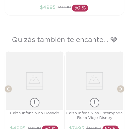
4A
$
4995
$
9990
50 %
AÑADIR AL CARRITO
Quizás también te encante... 🩶
T
Talla
Talla
Calza Infant Niña Rosado
Calza Infant Niña Estampada
Rosa Viejo Disney
4A
9M
$
4995
$
7495
$
9990
$
14
.
990