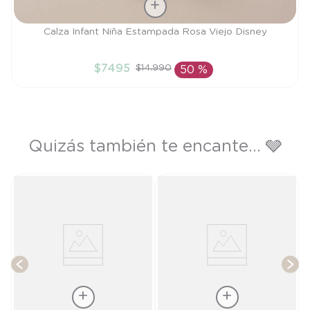
Talla
Calza Infant Niña Estampada Rosa Viejo Disney
18M
$
7495
$
14
.
990
50 %
AÑADIR AL CARRITO
Quizás también te encante... 🩶
T