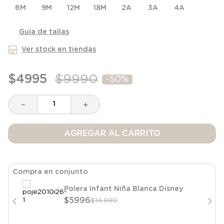
6M
8
.
saco dormir
9M
12M
18M
2A
3A
4A
9
.
saco
Guía de tallas
10
.
poleron
Ver stock en tiendas
$
4995
$
9990
-
50%
－
＋
AGREGAR AL CARRITO
Compra en conjunto
Polera Infant Niña Blanca Disney
$
5996
$
14
.
990