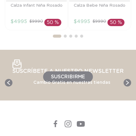
Talla
Talla
Calza Infant Niña Rosado
Calza Bebe Niña Rosado
4A
6M
$
4995
$
4995
$
9990
$
9990
50 %
50 %
AÑADIR AL
AÑADIR AL
CARRITO
CARRITO
SUSCRÍBETE A NUESTRO NEWSLETTER
SUSCRIBIRME
Cambio Gratis en nuestras tiendas