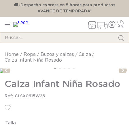
00
🚚 ¡Despacho express en 5 horas para productos
AVANCE DE TEMPORADA!
Buscar...
TÉRMINOS MÁS BUSCADOS
ropa
buzos y calzas
calza
Calza Infant Niña Rosado
1
.
pijama
2
.
calcetines
Calza Infant Niña Rosado
3
.
zapatillas
4
.
body
CLSX0615W26
5
.
manta
6
.
panty
Talla
7
.
niña