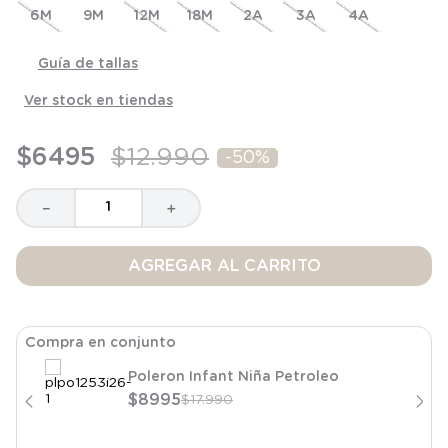
6M
8
.
saco
9M
12M
18M
2A
3A
4A
9
.
saco dormir
Guía de tallas
10
.
poleron
Ver stock en tiendas
$
6495
$
12
.
990
-
50%
－
＋
AGREGAR AL CARRITO
Compra en conjunto
Poleron Infant Niña Petroleo
$
8995
$
17
.
990