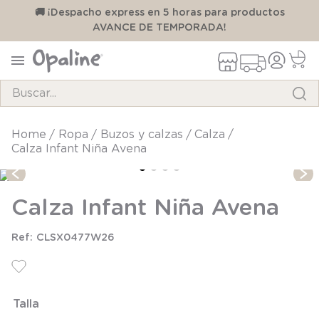
00
🚚 ¡Despacho express en 5 horas para productos
AVANCE DE TEMPORADA!
Buscar...
TÉRMINOS MÁS BUSCADOS
ropa
buzos y calzas
calza
Calza Infant Niña Avena
1
.
pijama
2
.
calcetines
Calza Infant Niña Avena
3
.
zapatillas
4
.
body
CLSX0477W26
5
.
manta
6
.
panty
Talla
7
.
niña