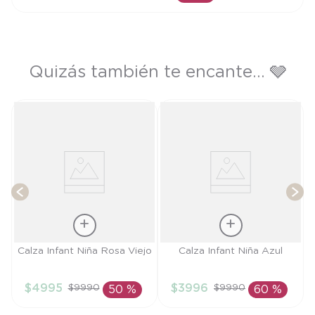
AÑADIR AL CARRITO
Quizás también te encante... 🩶
nt
T
Talla
Talla
Calza Infant Niña Rosa Viejo
Calza Infant Niña Azul
4A
6M
$
4995
$
3996
$
9990
$
9990
50 %
60 %
AÑADIR AL
AÑADIR AL
CARRITO
CARRITO