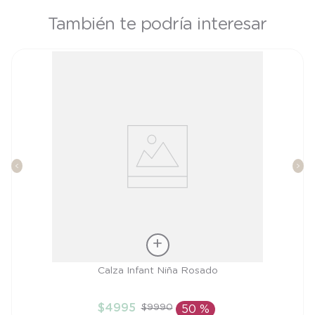
También te podría interesar
Talla
Calza Infant Niña Rosado
4A
$
4995
$
9990
50 %