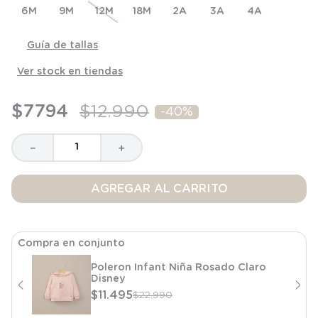
6M
8
.
saco
9M
12M
18M
2A
3A
4A
9
.
saco dormir
Guía de tallas
10
.
poleron
Ver stock en tiendas
$
7794
$
12
.
990
-
40%
－
＋
AGREGAR AL CARRITO
Compra en conjunto
Poleron Infant Niña Rosado Claro
Disney
$
11
.
495
$
22
.
990