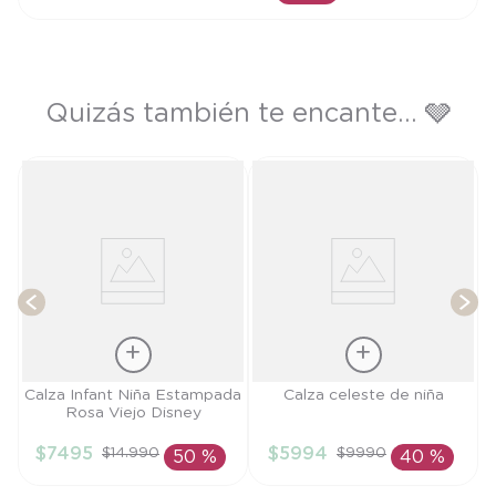
AÑADIR AL CARRITO
Quizás también te encante... 🩶
ña
P
T
Talla
Talla
Calza Infant Niña Estampada
Calza celeste de niña
Rosa Viejo Disney
18M
3A
$
7495
$
5994
$
14
.
990
$
9990
50 %
40 %
AÑADIR AL
AÑADIR AL
CARRITO
CARRITO