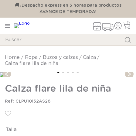
00
🚚 ¡Despacho express en 5 horas para productos
AVANCE DE TEMPORADA!
Buscar...
TÉRMINOS MÁS BUSCADOS
ropa
buzos y calzas
calza
Calza flare lila de niña
1
.
pijama
2
.
calcetines
Calza flare lila de niña
3
.
zapatillas
4
.
body
CLPU10152AS26
5
.
manta
6
.
panty
Talla
7
.
niña