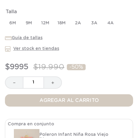
6
.
panty
Talla
7
.
niña
6M
8
.
saco dormir
9M
12M
18M
2A
3A
4A
9
.
saco
Guía de tallas
10
.
zapatillas niño
Ver stock en tiendas
$
9995
$
19
.
990
-
50%
－
＋
AGREGAR AL CARRITO
Compra en conjunto
Poleron Infant Niña Rosa Viejo