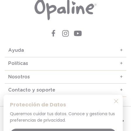
Ayuda
+
Políticas
+
Nosotros
+
Contacto y soporte
+
Protección de Datos
Queremos cuidar tus datos. Conoce y gestiona tus
© 2025. Todos los derechos reservados
Por tu seguridad, recuerda revisar siempre en tu navegador que el sitio que
preferencias de privacidad.
visitas sea la versión oficial. La dirección opaline.cl es la única del sitio oficial de
Opaline.Seguridad y Privacidad Garantizada SSL Secure GlobalSign. Comprar en
opaline.cl es 100% seguro.