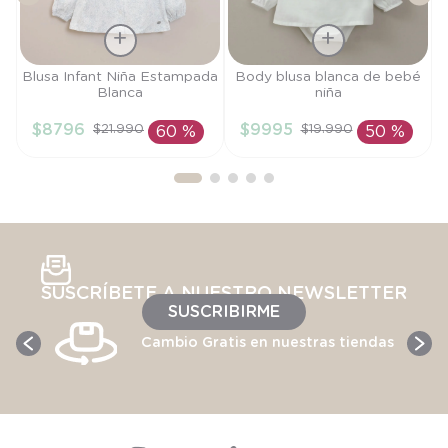
Talla
Talla
Blusa Infant Niña Estampada
Body blusa blanca de bebé
Blanca
niña
3A
6M
$
8796
$
9995
$
21
.
990
$
19
.
990
60 %
50 %
AÑADIR AL
AÑADIR AL
CARRITO
CARRITO
SUSCRÍBETE A NUESTRO NEWSLETTER
SUSCRIBIRME
Cambio Gratis en nuestras tiendas