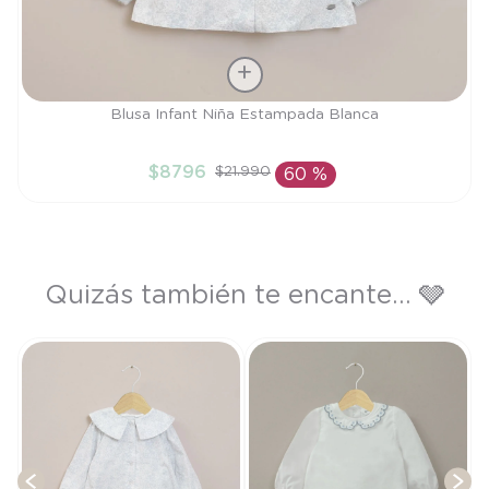
Talla
Blusa Infant Niña Estampada Blanca
3A
$
8796
$
21
.
990
60 %
AÑADIR AL CARRITO
Quizás también te encante... 🩶
B
T