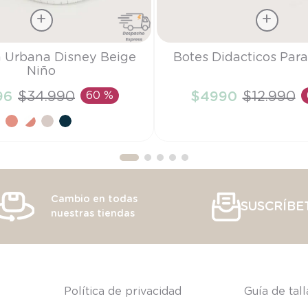
Talla
a Urbana Disney Beige
Botes Didacticos Par
Niño
TU
96
$
34
.
990
60 %
$
4990
$
12
.
990
ÑADIR AL CARRITO
AÑADIR AL CARRI
Cambio en todas
SUSCRÍBE
nuestras tiendas
s
Política de privacidad
Guía de tal