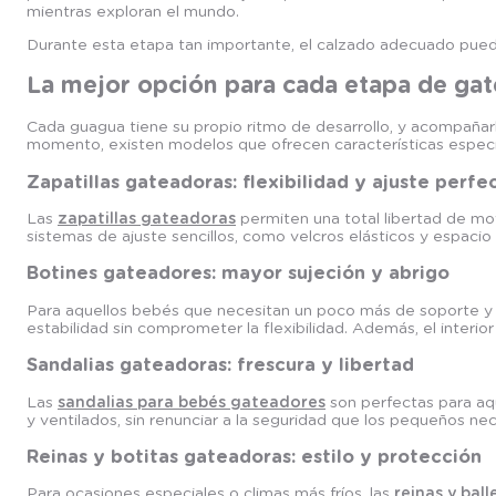
mientras exploran el mundo.
Durante esta etapa tan importante, el calzado adecuado puede 
La mejor opción para cada etapa de gat
Cada guagua tiene su propio ritmo de desarrollo, y acompañar
momento, existen modelos que ofrecen características específ
Zapatillas gateadoras: flexibilidad y ajuste perfe
Las
zapatillas gateadoras
permiten una total libertad de mo
sistemas de ajuste sencillos, como velcros elásticos y espaci
Botines gateadores: mayor sujeción y abrigo
Para aquellos bebés que necesitan un poco más de soporte y 
estabilidad sin comprometer la flexibilidad. Además, el interior
Sandalias gateadoras: frescura y libertad
Las
sandalias para bebés gateadores
son perfectas para aqu
y ventilados, sin renunciar a la seguridad que los pequeños ne
Reinas y botitas gateadoras: estilo y protección
Para ocasiones especiales o climas más fríos, las
reinas y bal