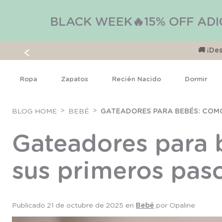
BLACK WEEK🔥15% OFF ADI
🚚 ¡D
Ropa
Zapatos
Recién Nacido
Dormir
BLOG HOME
BEBÉ
GATEADORES PARA BEBÉS: COMO
Gateadores para 
sus primeros pas
Publicado 21 de octubre de 2025 en
Bebé
por Opaline