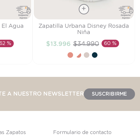
Talla
a El Agua
Zapatilla Urbana Disney Rosada
Niña
21
62 %
$
13
.
996
$
34
.
990
60 %
TO
AÑADIR AL CARRITO
TE A NUESTRO NEWSLETTER
SUSCRIBIRME
las Zapatos
Formulario de contacto