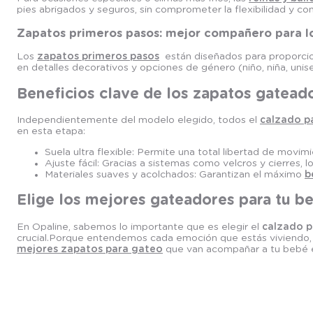
pies abrigados y seguros, sin comprometer la flexibilidad y c
Zapatos primeros pasos: mejor compañero para l
Los
zapatos primeros pasos
están diseñados para proporcion
en detalles decorativos y opciones de género (niño, niña, unis
Beneficios clave de los zapatos gatead
Independientemente del modelo elegido, todos el
calzado p
en esta etapa:
Suela ultra flexible: Permite una total libertad de movimi
Ajuste fácil: Gracias a sistemas como velcros y cierres,
Materiales suaves y acolchados: Garantizan el máximo
b
Elige los mejores gateadores para tu b
En Opaline, sabemos lo importante que es elegir el
calzado p
crucial.Porque entendemos cada emoción que estás viviendo, e
mejores zapatos para gateo
que van acompañar a tu bebé e