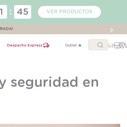
1
:
44
VER PRODUCTOS
ORADA!
Buscar...
Despacho Express
Outlet 🔥
y seguridad en