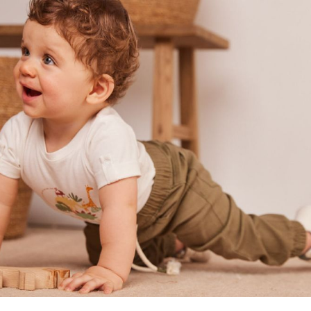
7
.
niña
8
.
saco dormir
9
.
saco
10
.
zapatillas niño