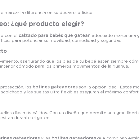
marcar la diferencia en su desarrollo físico.
eo: ¿qué producto elegir?
lo con el
calzado para bebés que gatean
adecuado marca una gr
icas para potenciar su movilidad, comodidad y seguridad.
cto
vimiento, asegurando que los pies de tu bebé estén siempre cómod
o interior cómodo para los primeros movimientos de la guagua.
protección, los
botines gateadores
son la opción ideal. Estos m
 acolchado y las sueltas ultra flexibles aseguran el máximo confort
ellos días más cálidos. Con un diseño que permite una gran libert
cesitan durante el gateo.
lerinas gateadoras
y las
botitas gateadoras
que combinan estilo