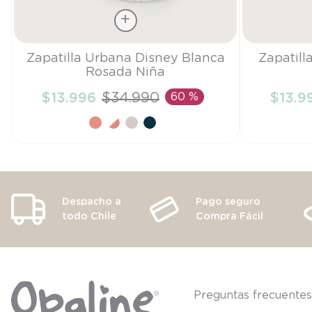
Talla
Talla
Zapatilla Urbana Disney Blanca
Zapatill
Rosada Niña
21
27
$
13
.
996
$
34
.
990
60 %
$
13
.
9
AÑADIR AL CARRITO
A
Despacho a
Pago seguro
todo Chile
Compra Fácil
Preguntas frecuente