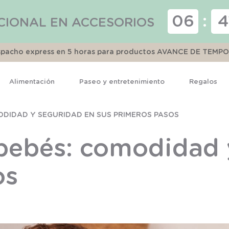
06
:
4
CIONAL EN ACCESORIOS
espacho express en 5 horas para productos AVANCE DE TEMP
Alimentación
Paseo y entretenimiento
Regalos
TÉRMINOS MÁS BUSCADOS
DIDAD Y SEGURIDAD EN SUS PRIMEROS PASOS
1
.
pijama
bebés: comodidad 
2
.
calcetines
3
.
zapatillas
os
4
.
body
5
.
panty
6
.
manta