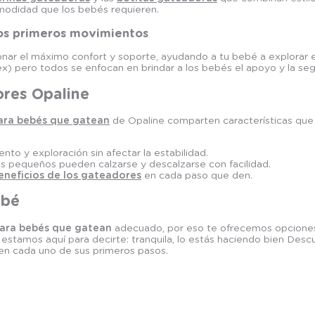
omodidad que los bebés requieren.
os primeros movimientos
ar el máximo confort y soporte, ayudando a tu bebé a explorar e
ex) pero todos se enfocan en brindar a los bebés el apoyo y la se
ores Opaline
ara bebés que gatean
de Opaline comparten características que 
ento y exploración sin afectar la estabilidad.
 los pequeños pueden calzarse y descalzarse con facilidad.
eneficios de los gateadores
en cada paso que den.
ebé
ara bebés que gatean
adecuado, por eso te ofrecemos opciones q
stamos aquí para decirte: tranquila, lo estás haciendo bien Desc
n cada uno de sus primeros pasos.