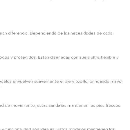
an diferencia. Dependiendo de las necesidades de cada
os y protegidos. Están diseñadas con suela ultra flexible y
odelos envuelven suavemente el pie y tobillo, brindando mayor
.
ad de movimiento, estas sandalias mantienen los pies frescos
 y funcionalidad son ideales. Estos modelos mantienen los