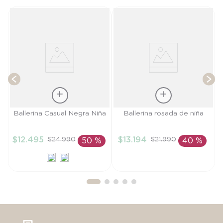
a
B
T
Talla
Talla
Ballerina Casual Negra Niña
Ballerina rosada de niña
24
22
$
12
.
495
$
13
.
194
$
24
.
990
$
21
.
990
50 %
40 %
AÑADIR AL
AÑADIR AL
CARRITO
CARRITO