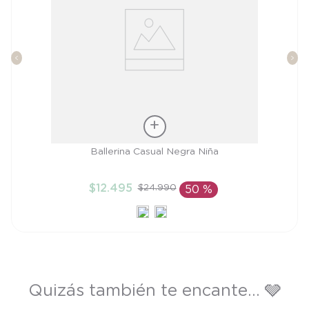
Talla
Ballerina Casual Negra Niña
24
$
12
.
495
$
24
.
990
50 %
AÑADIR AL CARRITO
Quizás también te encante... 🩶