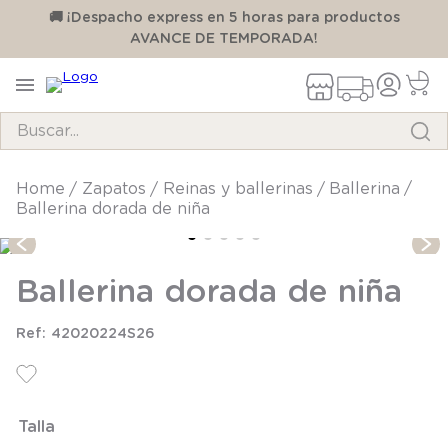
00
🚚 ¡Despacho express en 5 horas para productos
AVANCE DE TEMPORADA!
Buscar...
TÉRMINOS MÁS BUSCADOS
zapatos
reinas y ballerinas
ballerina
Ballerina dorada de niña
1
.
pijama
2
.
calcetines
Ballerina dorada de niña
3
.
zapatillas
4
.
body
42020224S26
5
.
manta
6
.
panty
Talla
7
.
niña