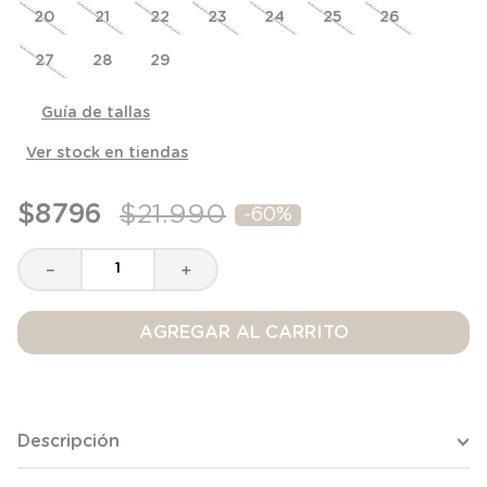
20
8
.
saco
21
22
23
24
25
26
9
.
saco dormir
27
28
29
10
.
poleron
Guía de tallas
Ver stock en tiendas
$
8796
$
21
.
990
-
60%
－
＋
AGREGAR AL CARRITO
Descripción