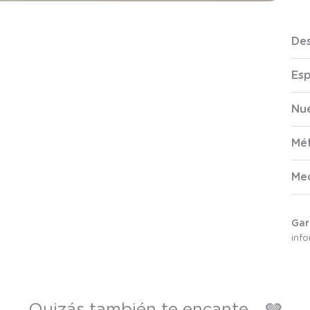
Des
Esp
Nue
Mé
Me
Gar
inf