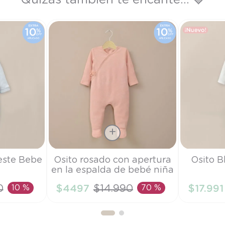
Quizás también te encante... 🩶
Talla
Talla
este Bebe
Osito rosado con apertura
Osito B
en la espalda de bebé niña
6M
PR
0
10 %
$
4497
$
14
.
990
70 %
$
17
.
991
RRITO
AÑADIR AL CARRITO
AÑAD