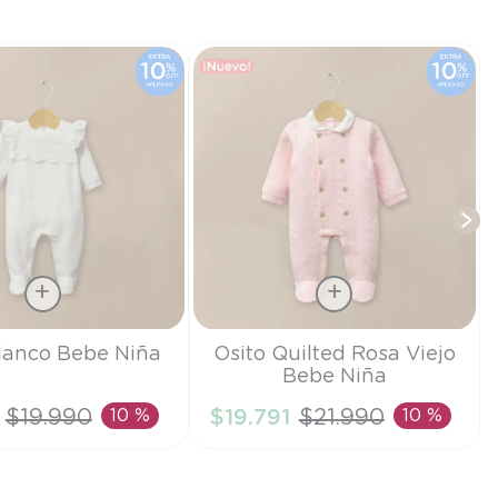
T
Talla
lanco Bebe Niña
Osito Quilted Rosa Viejo
Bebe Niña
RN
$
19
.
990
10 %
$
19
.
791
$
21
.
990
10 %
IR AL CARRITO
AÑADIR AL CARRITO