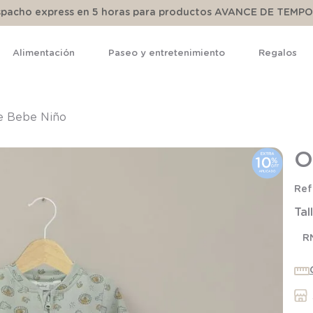
espacho express en 5 horas para productos AVANCE DE TEMP
Alimentación
Paseo y entretenimiento
Regalos
TÉRMINOS MÁS BUSCADOS
1
.
pijama
e Bebe Niño
2
.
calcetines
O
3
.
zapatillas
4
.
body
Tal
5
.
manta
R
6
.
panty
7
.
niña
8
.
saco dormir