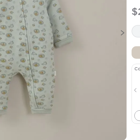
9
.
saco
$
10
.
zapatillas niño
Co
Pack Bodies Bebe Niño Beige
$
9995
$
19
.
990