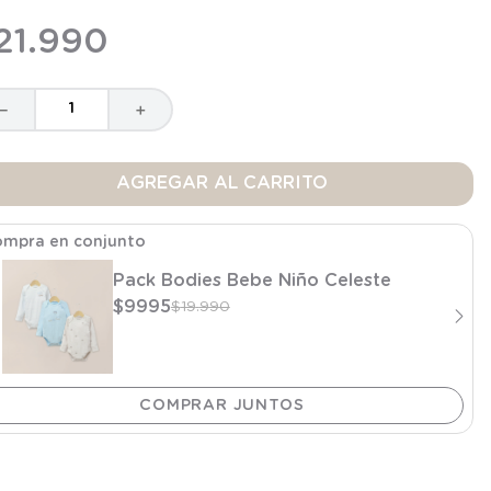
21
.
990
－
＋
AGREGAR AL CARRITO
mpra en conjunto
Pack Bodies Bebe Niño Celeste
$
9995
$
19
.
990