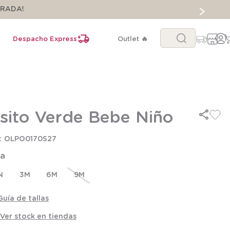
ORADA!
Buscar...
Despacho Express
Outlet 🔥
sito Verde Bebe Niño
OLPO0170S27
la
N
3M
6M
9M
Guía de tallas
Ver stock en tiendas