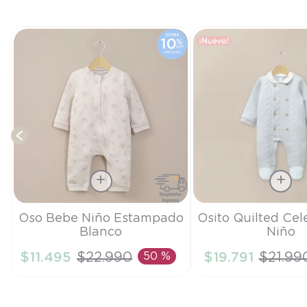
e
Talla
Talla
Oso Bebe Niño Estampado
Osito Quilted Cel
Blanco
Niño
3M
RN
$
11
.
495
$
22
.
990
50 %
$
19
.
791
$
21
.
99
AÑADIR AL CARRITO
AÑADIR AL CA