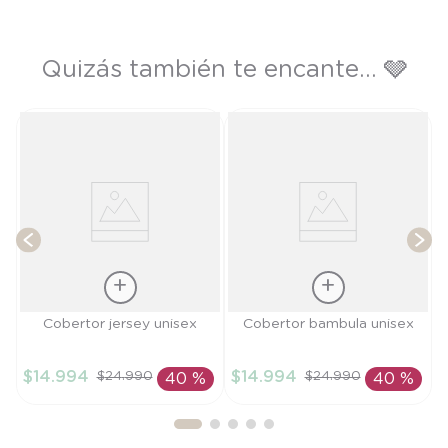
Quizás también te encante... 🩶
te
M
T
Talla
Talla
Cobertor jersey unisex
Cobertor bambula unisex
TU
TU
$
14
.
994
$
14
.
994
$
24
.
990
$
24
.
990
40 %
40 %
AÑADIR AL
AÑADIR AL
CARRITO
CARRITO