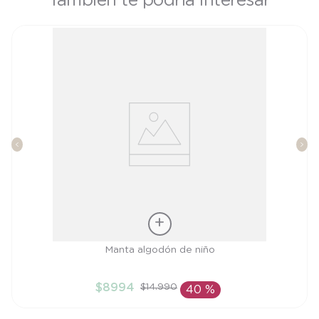
También te podría interesar
Talla
Manta algodón de niño
TU
$
8994
$
14
.
990
40 %
AÑADIR AL CARRITO