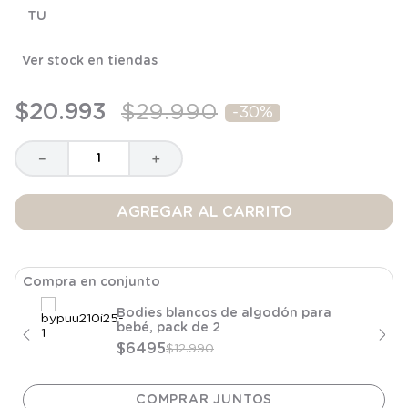
8
.
saco
TU
9
.
saco dormir
Ver stock en tiendas
10
.
poleron
$
20
.
993
$
29
.
990
-
30%
－
＋
AGREGAR AL CARRITO
Compra en conjunto
Bodies blancos de algodón para
bebé, pack de 2
$
6495
$
12
.
990