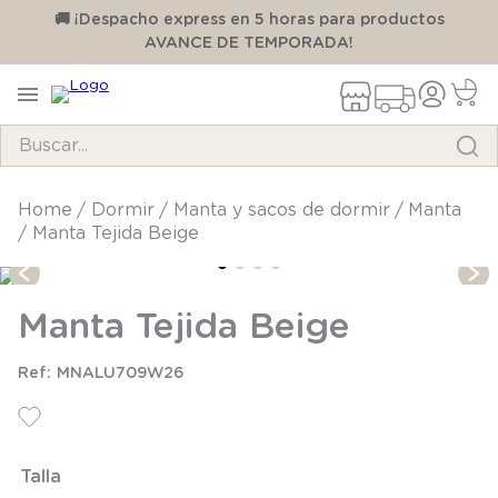
00
🚚 ¡Despacho express en 5 horas para productos
AVANCE DE TEMPORADA!
Buscar...
TÉRMINOS MÁS BUSCADOS
dormir
manta y sacos de dormir
manta
Manta Tejida Beige
1
.
pijama
2
.
calcetines
Manta Tejida Beige
3
.
zapatillas
4
.
body
MNALU709W26
5
.
manta
6
.
panty
Talla
7
.
niña