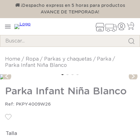
00
🚚 ¡Despacho express en 5 horas para productos
AVANCE DE TEMPORADA!
Buscar...
TÉRMINOS MÁS BUSCADOS
ropa
parkas y chaquetas
parka
Parka Infant Niña Blanco
1
.
pijama
2
.
calcetines
Parka Infant Niña Blanco
3
.
zapatillas
4
.
body
PKPY4009W26
5
.
manta
6
.
panty
Talla
7
.
niña