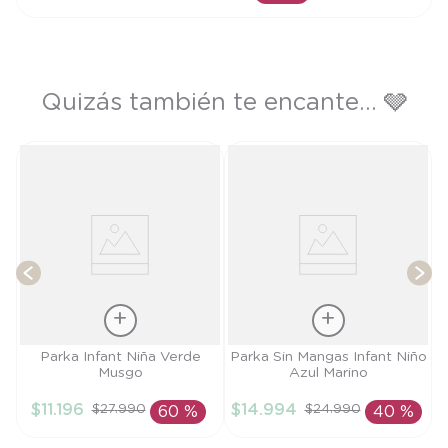
AÑADIR AL CARRITO
Quizás también te encante... 🩶
P
T
Talla
Talla
Parka Infant Niña Verde
Parka Sin Mangas Infant Niño
Musgo
Azul Marino
3A
12M
$
11
.
196
$
14
.
994
$
27
.
990
$
24
.
990
60 %
40 %
AÑADIR AL
AÑADIR AL
CARRITO
CARRITO