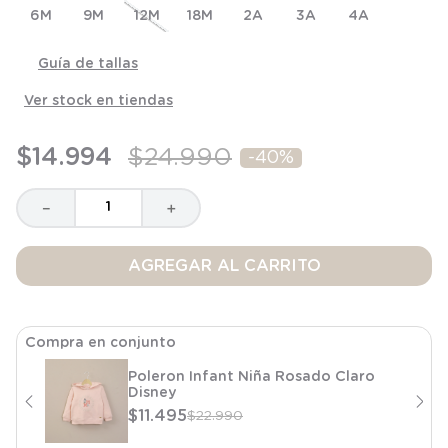
6M
8
.
saco
9M
12M
18M
2A
3A
4A
9
.
saco dormir
Guía de tallas
10
.
poleron
Ver stock en tiendas
$
14
.
994
$
24
.
990
-
40%
－
＋
AGREGAR AL CARRITO
Compra en conjunto
Poleron Infant Niña Rosado Claro
Disney
$
11
.
495
$
22
.
990