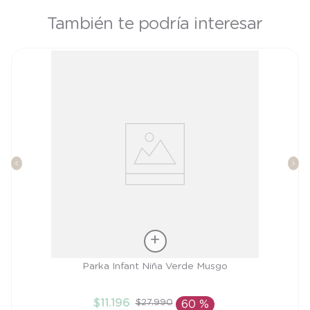
También te podría interesar
Talla
Parka Infant Niña Verde Musgo
3A
$
11
.
196
$
27
.
990
60 %