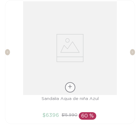
Talla
Sandalia Aqua de niña Azul
24
$
6396
$
15
.
990
60 %
AÑADIR AL CARRITO