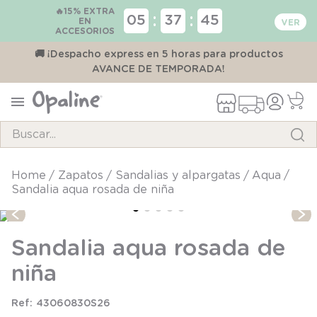
🔥15% EXTRA
:
:
05
37
45
EN
ACCESORIOS
00
🚚 ¡Despacho express en 5 horas para productos
AVANCE DE TEMPORADA!
Buscar...
TÉRMINOS MÁS BUSCADOS
zapatos
sandalias y alpargatas
aqua
Sandalia aqua rosada de niña
1
.
pijama
2
.
calcetines
Sandalia aqua rosada de
3
.
zapatillas
niña
4
.
body
5
.
panty
43060830S26