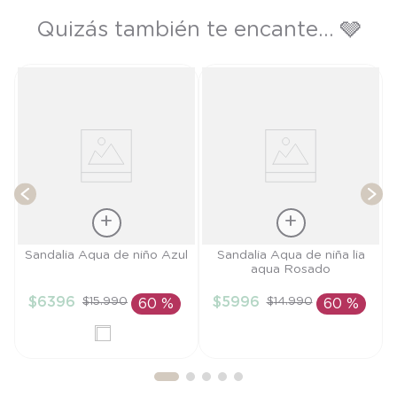
Quizás también te encante... 🩶
Z
T
Talla
Talla
Sandalia Aqua de niño Azul
Sandalia Aqua de niña lia
aqua Rosado
28
26
$
6396
$
5996
$
15
.
990
$
14
.
990
60 %
60 %
AÑADIR AL
AÑADIR AL
CARRITO
CARRITO