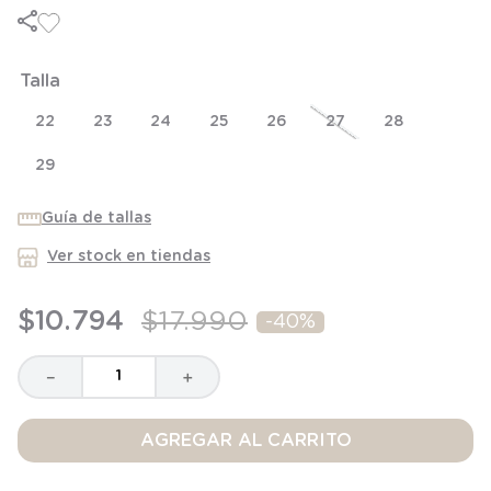
6
.
manta
7
.
niña
Talla
8
.
saco dormir
9
.
saco
22
23
24
25
26
27
28
10
.
zapatillas niño
29
Guía de tallas
Ver stock en tiendas
$
10
.
794
$
17
.
990
-
40%
－
＋
AGREGAR AL CARRITO