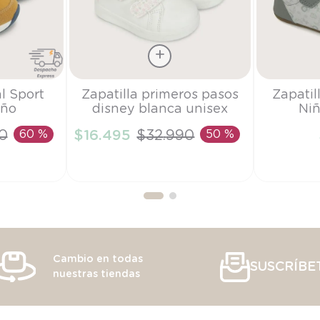
Talla
Talla
l Sport
Zapatilla primeros pasos
Zapatil
iño
disney blanca unisex
Niñ
18
22
0
60 %
$
16
.
495
$
32
.
990
50 %
RRITO
AÑADIR AL CARRITO
AÑAD
Cambio en todas
SUSCRÍBE
nuestras tiendas