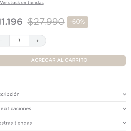
Ver stock en tiendas
11
.
196
$
27
.
990
-
60%
－
＋
AGREGAR AL CARRITO
cripción
ecificaciones
stras tiendas