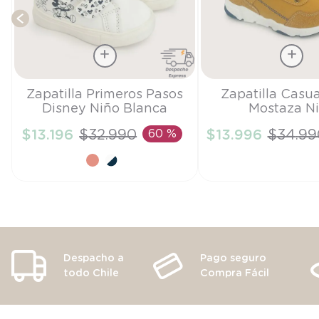
Talla
Talla
Zapatilla Primeros Pasos
Zapatilla Casua
Disney Niño Blanca
Mostaza N
21
27
$
13
.
196
$
32
.
990
60 %
$
13
.
996
$
34
.
99
AÑADIR AL CARRITO
AÑADIR AL CA
Despacho a
Pago seguro
todo Chile
Compra Fácil