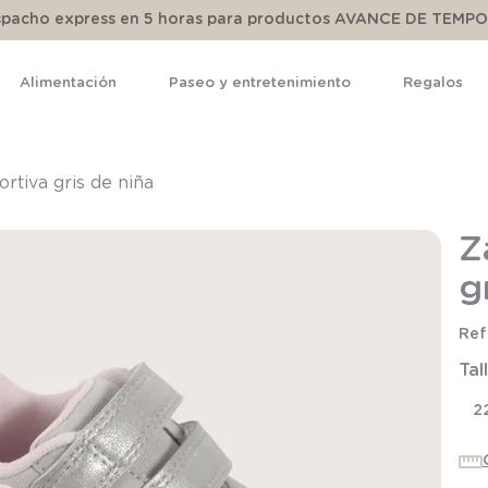
espacho express en 5 horas para productos AVANCE DE TEMP
Alimentación
Paseo y entretenimiento
Regalos
TÉRMINOS MÁS BUSCADOS
1
.
pijama
ortiva gris de niña
2
.
calcetines
Z
3
.
zapatillas
g
4
.
body
5
.
manta
Tal
6
.
panty
7
.
niña
2
8
.
saco