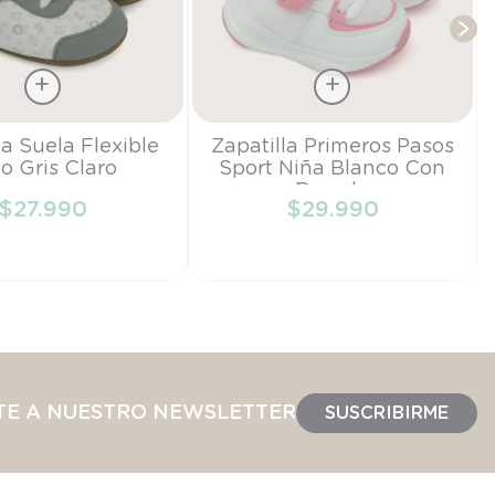
Talla
la Suela Flexible
Zapatilla Primeros Pasos
o Gris Claro
Sport Niña Blanco Con
18
Rosado
$
27
.
990
$
29
.
990
IR AL CARRITO
AÑADIR AL CARRITO
TE A NUESTRO NEWSLETTER
SUSCRIBIRME