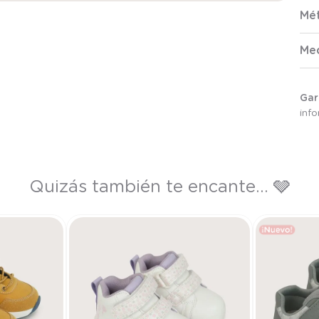
Mé
Me
Gar
inf
Quizás también te encante... 🩶