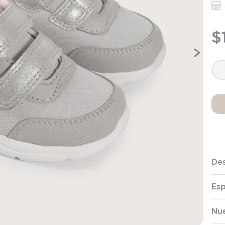
9
.
saco dormir
10
.
poleron
$
Des
Esp
Nue