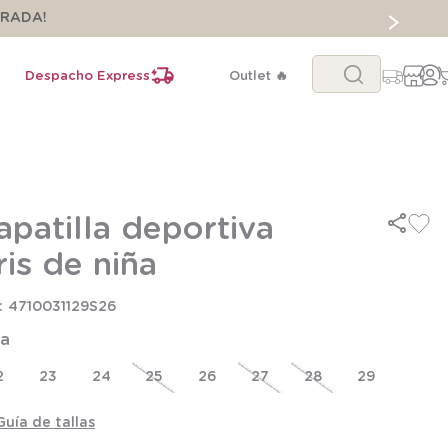
ORADA!
Buscar...
Despacho Express
Outlet 🔥
apatilla deportiva
ris de niña
4710031129S26
la
2
23
24
25
26
27
28
29
Guía de tallas