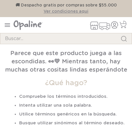
on
🚚 Despacho gratis por compras sobre $55.000
Ver condiciones aqui
Buscar...
TÉRMINOS MÁS BUSCADOS
Parece que este producto juega a las
1
.
pijama
escondidas. 👀💛 Mientras tanto, hay
2
.
calcetines
muchas otras cositas lindas esperándote
3
.
zapatillas
¿Qué hago?
4
.
body
Compruebe los términos introducidos.
5
.
panty
Intenta utilizar una sola palabra.
6
.
manta
Utilice términos genéricos en la búsqueda.
7
.
niña
Busque utilizar sinónimos al término deseado.
8
.
saco dormir