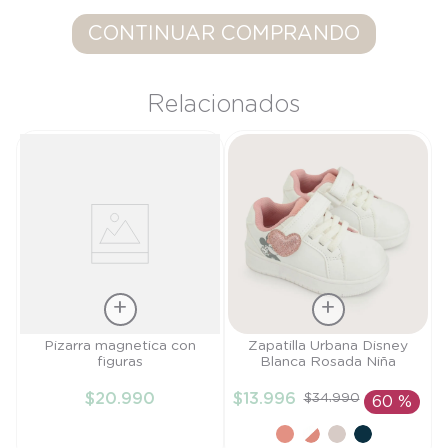
9
.
saco
CONTINUAR COMPRANDO
10
.
zapatillas niño
Relacionados
Talla
Talla
Pizarra magnetica con
Zapatilla Urbana Disney
figuras
Blanca Rosada Niña
TU
21
$
20
.
990
$
13
.
996
$
34
.
990
60 %
AÑADIR AL
AÑADIR AL
CARRITO
CARRITO