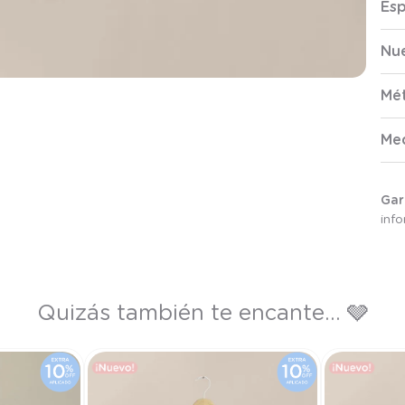
Esp
Nue
Mé
Me
Gar
inf
Quizás también te encante... 🩶