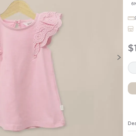
7
.
niña
6
8
.
saco dormir
9
.
saco
10
.
zapatillas niño
$
Des