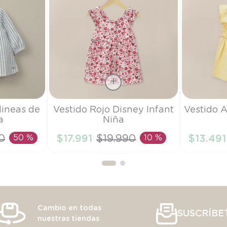
Talla
Talla
lineas de
Vestido Rojo Disney Infant
Vestido 
a
Niña
6M
RN
0
50 %
$
17
.
991
$
19
.
990
10 %
$
13
.
491
RRITO
AÑADIR AL CARRITO
AÑAD
Cambio en todas
SUSCRÍBE
nuestras tiendas