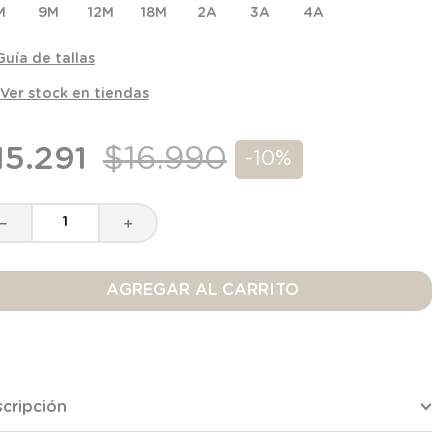
M
9M
12M
18M
2A
3A
4A
Guía de tallas
Ver stock en tiendas
15
.
291
$
16
.
990
-
10%
－
＋
AGREGAR AL CARRITO
cripción