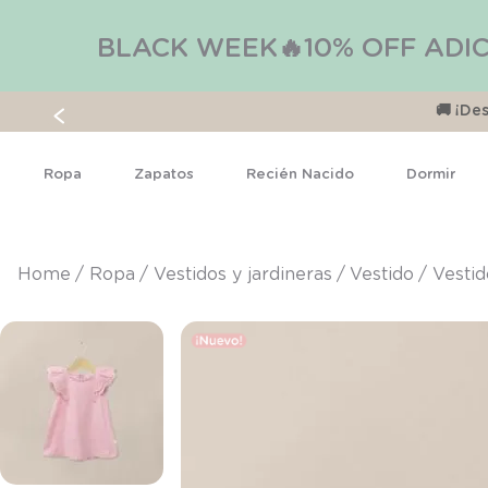
BLACK WEEK🔥10% OFF ADIC
🚚 ¡D
Ropa
Zapatos
Recién Nacido
Dormir
ropa
vestidos y jardineras
vestido
Vestid