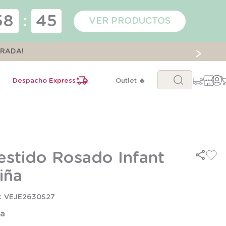
58
:
45
VER PRODUCTOS
ORADA!
Buscar...
Despacho Express
Outlet 🔥
estido Rosado Infant
iña
VEJE2630S27
la