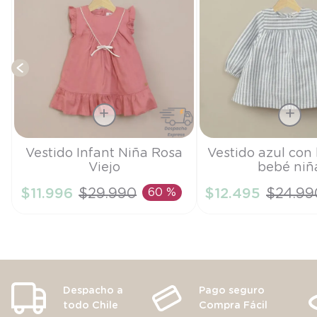
Talla
Talla
Vestido Infant Niña Rosa
Vestido azul con 
Viejo
bebé niñ
2A
3M
$
11
.
996
$
29
.
990
60 %
$
12
.
495
$
24
.
99
AÑADIR AL CARRITO
AÑADIR AL CA
Despacho a
Pago seguro
todo Chile
Compra Fácil