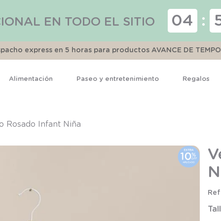
04
:
IONAL EN TODO EL SITIO
espacho express en 5 horas para productos AVANCE DE TEMP
Alimentación
Paseo y entretenimiento
Regalos
TÉRMINOS MÁS BUSCADOS
1
.
pijama
o Rosado Infant Niña
2
.
calcetines
V
3
.
zapatillas
N
4
.
body
5
.
manta
Tal
6
.
panty