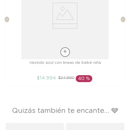
Talla
Vestido azul con lineas de bebé niña
3M
$
14
.
994
$
24
.
990
40 %
AÑADIR AL CARRITO
Quizás también te encante... 🩶
e