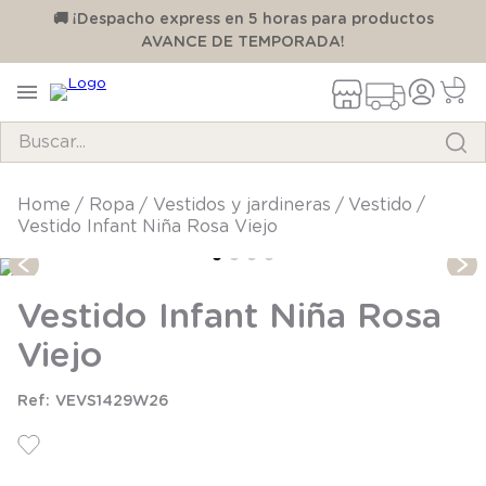
00
🚚 ¡Despacho express en 5 horas para productos
AVANCE DE TEMPORADA!
Buscar...
TÉRMINOS MÁS BUSCADOS
ropa
vestidos y jardineras
vestido
Vestido Infant Niña Rosa Viejo
1
.
pijama
2
.
calcetines
Vestido Infant Niña Rosa
3
.
zapatillas
Viejo
4
.
body
5
.
manta
VEVS1429W26
6
.
panty
7
.
niña