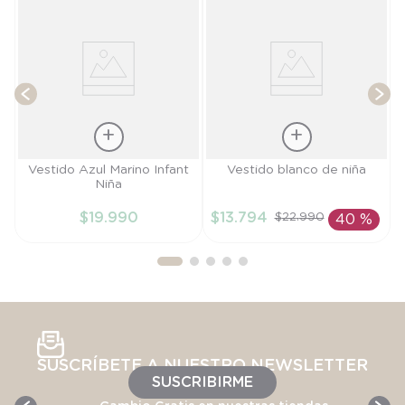
T
Talla
Talla
Vestido Azul Marino Infant
Vestido blanco de niña
Niña
6M
4A
$
19
.
990
$
13
.
794
$
22
.
990
40 %
AÑADIR AL
AÑADIR AL
CARRITO
CARRITO
SUSCRÍBETE A NUESTRO NEWSLETTER
SUSCRIBIRME