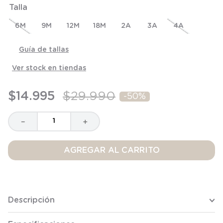
Talla
8
.
saco
9
.
saco dormir
6M
9M
12M
18M
2A
3A
4A
10
.
poleron
Guía de tallas
Ver stock en tiendas
$
14
.
995
$
29
.
990
-
50%
－
＋
AGREGAR AL CARRITO
Descripción