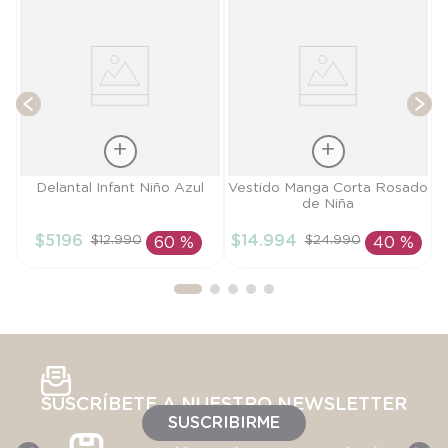
T
Talla
Talla
Delantal Infant Niño Azul
Vestido Manga Corta Rosado
de Niña
18M
3M
$
5196
$
14
.
994
$
12
.
990
$
24
.
990
60 %
40 %
AÑADIR AL
AÑADIR AL
CARRITO
CARRITO
SUSCRÍBETE A NUESTRO NEWSLETTER
SUSCRIBIRME