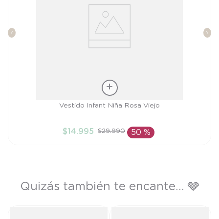
Talla
Vestido Infant Niña Rosa Viejo
2A
$
14
.
995
$
29
.
990
50 %
AÑADIR AL CARRITO
Quizás también te encante... 🩶