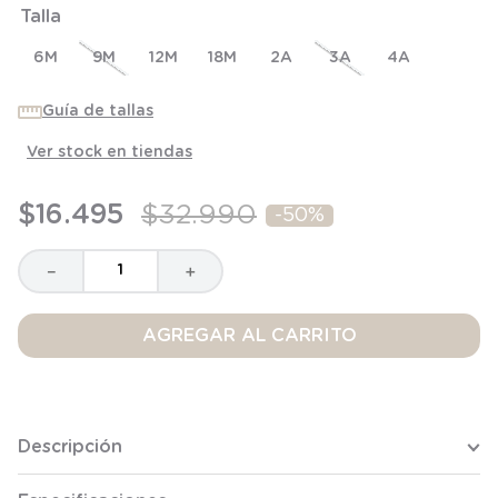
Talla
8
.
saco dormir
9
.
saco
6M
9M
12M
18M
2A
3A
4A
10
.
zapatillas niño
Guía de tallas
Ver stock en tiendas
$
16
.
495
$
32
.
990
-
50%
－
＋
AGREGAR AL CARRITO
Descripción