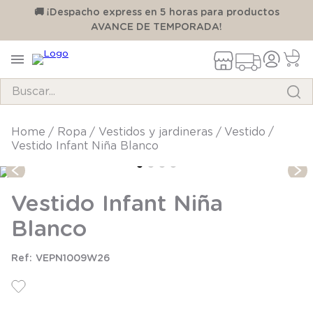
00
🚚 ¡Despacho express en 5 horas para productos
AVANCE DE TEMPORADA!
Buscar...
TÉRMINOS MÁS BUSCADOS
ropa
vestidos y jardineras
vestido
Vestido Infant Niña Blanco
1
.
pijama
2
.
calcetines
Vestido Infant Niña
3
.
zapatillas
Blanco
4
.
body
5
.
manta
VEPN1009W26
6
.
panty
7
.
niña