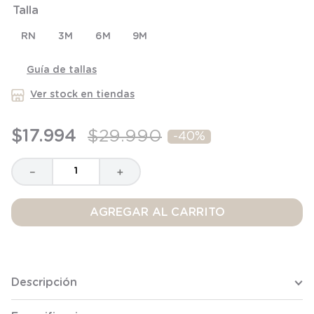
Talla
8
.
saco
9
.
saco dormir
RN
3M
6M
9M
10
.
poleron
Guía de tallas
Ver stock en tiendas
$
17
.
994
$
29
.
990
-
40%
－
＋
AGREGAR AL CARRITO
Descripción