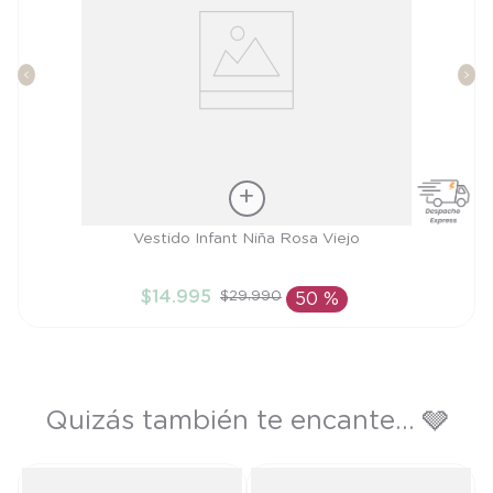
Talla
Vestido Infant Niña Rosa Viejo
2A
$
14
.
995
$
29
.
990
50 %
AÑADIR AL CARRITO
Quizás también te encante... 🩶