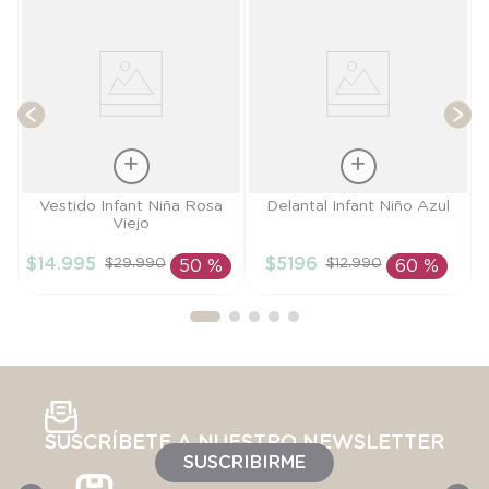
T
Talla
Talla
Vestido Infant Niña Rosa
Delantal Infant Niño Azul
Viejo
2A
18M
$
14
.
995
$
5196
$
29
.
990
$
12
.
990
50 %
60 %
AÑADIR AL
AÑADIR AL
CARRITO
CARRITO
SUSCRÍBETE A NUESTRO NEWSLETTER
SUSCRIBIRME