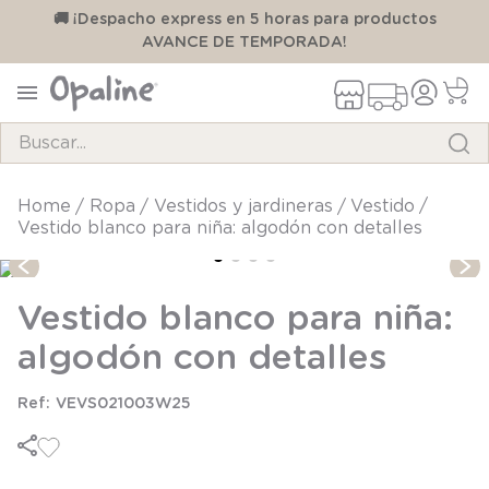
00
🚚 ¡Despacho express en 5 horas para productos
AVANCE DE TEMPORADA!
Buscar...
TÉRMINOS MÁS BUSCADOS
ropa
vestidos y jardineras
vestido
Vestido blanco para niña: algodón con detalles
1
.
pijama
2
.
calcetines
Vestido blanco para niña:
3
.
zapatillas
algodón con detalles
4
.
body
5
.
manta
VEVS021003W25
6
.
panty
7
.
niña