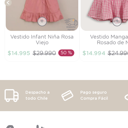
Talla
Talla
Vestido Infant Niña Rosa
Vestido Manga
Viejo
Rosado de 
2A
3M
$
14
.
995
$
29
.
990
50 %
$
14
.
994
$
24
.
99
AÑADIR AL CARRITO
AÑADIR AL CA
Despacho a
Pago seguro
todo Chile
Compra Fácil