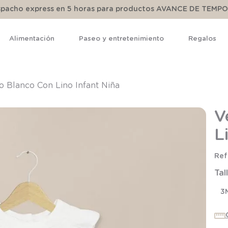
espacho express en 5 horas para productos AVANCE DE TEMP
Alimentación
Paseo y entretenimiento
Regalos
TÉRMINOS MÁS BUSCADOS
1
.
pijama
o Blanco Con Lino Infant Niña
2
.
calcetines
V
3
.
zapatillas
L
4
.
body
5
.
panty
Tal
6
.
manta
7
.
niña
3
8
.
saco dormir