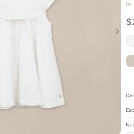
9
.
saco
10
.
zapatillas niño
$
Des
Esp
Nue