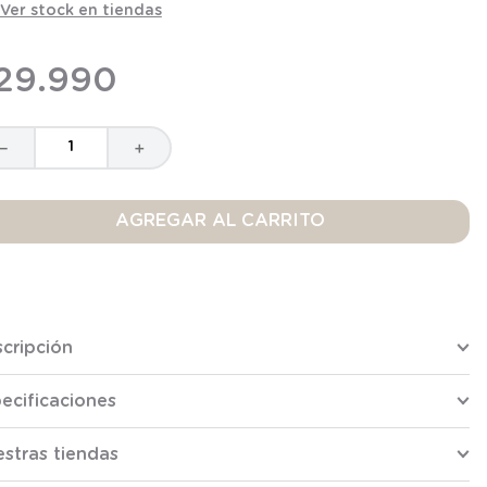
Ver stock en tiendas
29
.
990
－
＋
AGREGAR AL CARRITO
cripción
ecificaciones
stras tiendas