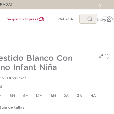
ORADA!
Buscar...
Despacho Express
Outlet 🔥
estido Blanco Con
ino Infant Niña
VELI0209S27
la
M
6M
9M
12M
18M
2A
3A
4A
Guía de tallas