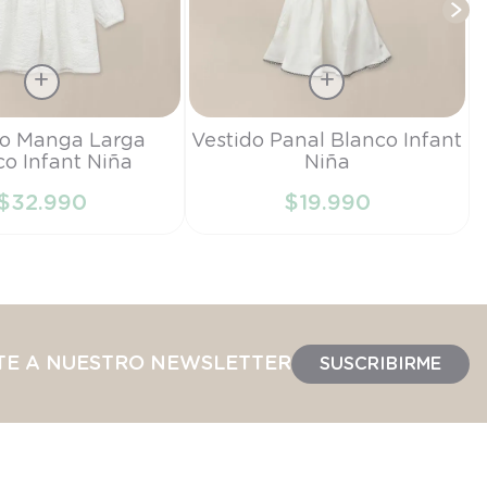
Talla
do Manga Larga
Vestido Panal Blanco Infant
co Infant Niña
Niña
6M
$
32
.
990
$
19
.
990
IR AL CARRITO
AÑADIR AL CARRITO
TE A NUESTRO NEWSLETTER
SUSCRIBIRME