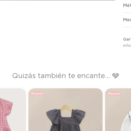
Mé
Me
Gar
inf
Quizás también te encante... 🩶