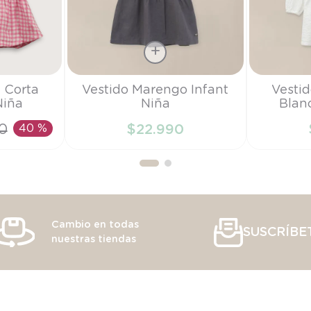
Talla
Talla
 Corta
Vestido Marengo Infant
Vesti
Niña
Niña
Blan
6M
6M
0
40 %
$
22
.
990
RRITO
AÑADIR AL CARRITO
AÑAD
Cambio en todas
SUSCRÍBE
nuestras tiendas