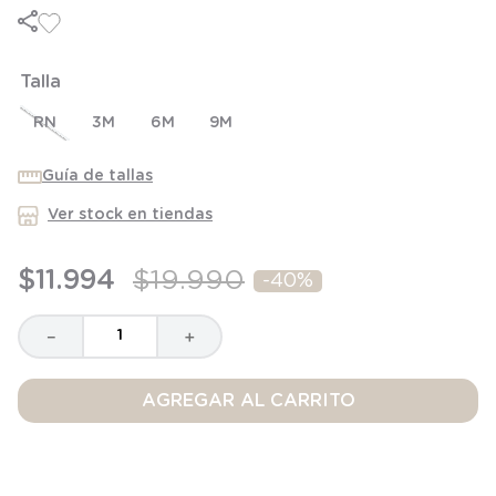
6
.
manta
7
.
niña
Talla
8
.
saco dormir
9
.
saco
RN
3M
6M
9M
10
.
zapatillas niño
Guía de tallas
Ver stock en tiendas
$
11
.
994
$
19
.
990
-
40%
－
＋
AGREGAR AL CARRITO