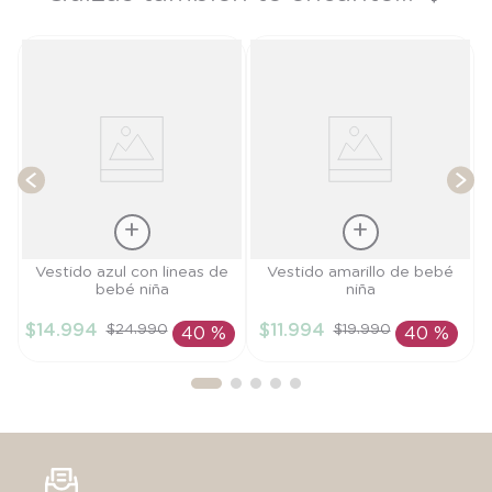
e
T
Talla
Talla
Vestido azul con lineas de
Vestido amarillo de bebé
bebé niña
niña
3M
9M
$
14
.
994
$
11
.
994
$
24
.
990
$
19
.
990
40 %
40 %
AÑADIR AL
AÑADIR AL
CARRITO
CARRITO