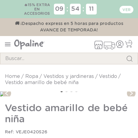
🔥15% EXTRA
:
:
09
54
11
EN
ACCESORIOS
00
🚚 ¡Despacho express en 5 horas para productos
AVANCE DE TEMPORADA!
Buscar...
TÉRMINOS MÁS BUSCADOS
ropa
vestidos y jardineras
vestido
Vestido amarillo de bebé niña
1
.
pijama
2
.
calcetines
Vestido amarillo de bebé
3
.
zapatillas
niña
4
.
body
5
.
panty
VEJE0420S26