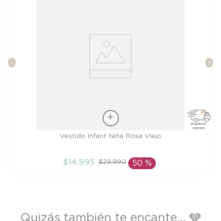
Talla
Vestido Infant Niña Rosa Viejo
2A
$
14
.
995
$
29
.
990
50 %
AÑADIR AL CARRITO
Quizás también te encante... 🩶