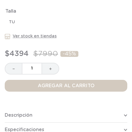
6
.
manta
Talla
7
.
niña
TU
8
.
saco dormir
9
.
saco
Ver stock en tiendas
10
.
zapatillas niño
$
4394
$
7990
-
45%
－
＋
AGREGAR AL CARRITO
Descripción
Especificaciones