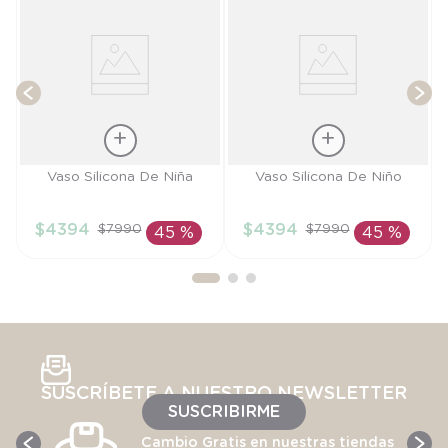
T
Talla
Talla
Vaso Silicona De Niña
Vaso Silicona De Niño
TU
TU
$
4394
$
4394
$
7990
$
7990
45 %
45 %
AÑADIR AL
AÑADIR AL
CARRITO
CARRITO
SUSCRÍBETE A NUESTRO NEWSLETTER
SUSCRIBIRME
Cambio Gratis en nuestras tiendas