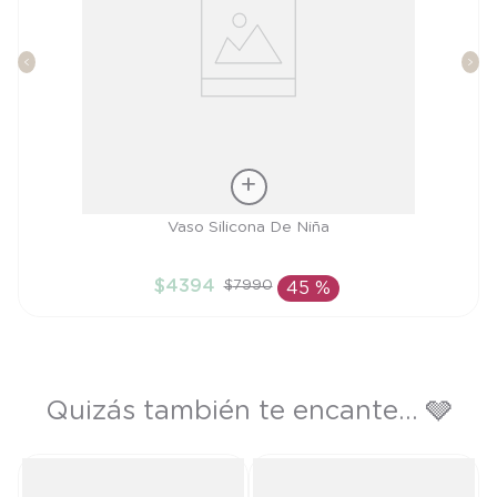
Talla
Vaso Silicona De Niña
TU
$
4394
$
7990
45 %
AÑADIR AL CARRITO
Quizás también te encante... 🩶