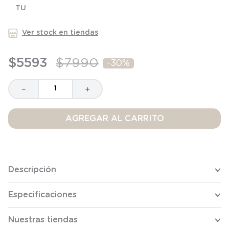
TU
8
.
saco
9
.
saco dormir
Ver stock en tiendas
10
.
poleron
$
5593
$
7990
-
30%
－
＋
AGREGAR AL CARRITO
Descripción
Especificaciones
Nuestras tiendas