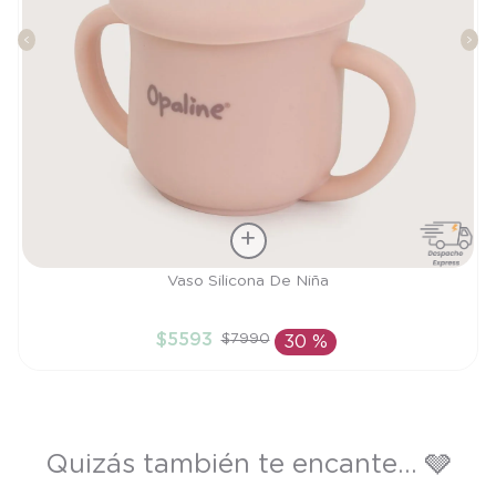
Talla
Vaso Silicona De Niña
TU
$
5593
$
7990
30 %
AÑADIR AL CARRITO
Quizás también te encante... 🩶