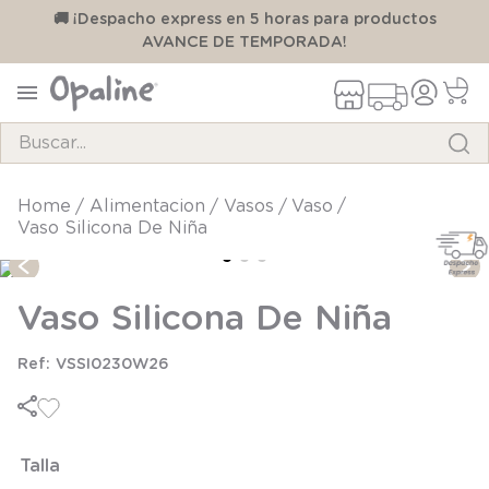
00
🚚 ¡Despacho express en 5 horas para productos
AVANCE DE TEMPORADA!
Buscar...
TÉRMINOS MÁS BUSCADOS
alimentacion
vasos
vaso
Vaso Silicona De Niña
1
.
pijama
2
.
calcetines
Vaso Silicona De Niña
3
.
zapatillas
4
.
body
VSSI0230W26
5
.
manta
6
.
panty
Talla
7
.
niña