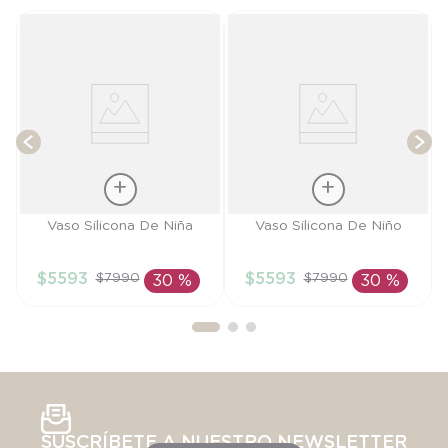
T
Talla
Talla
Vaso Silicona De Niña
Vaso Silicona De Niño
TU
TU
$
5593
$
5593
$
7990
$
7990
30 %
30 %
AÑADIR AL
AÑADIR AL
CARRITO
CARRITO
SUSCRÍBETE A NUESTRO NEWSLETTER