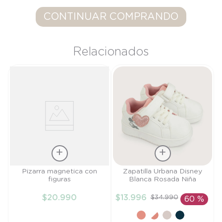
9
.
saco
CONTINUAR COMPRANDO
10
.
zapatillas niño
Relacionados
Talla
Talla
Pizarra magnetica con
Zapatilla Urbana Disney
figuras
Blanca Rosada Niña
TU
21
$
20
.
990
$
13
.
996
$
34
.
990
60 %
AÑADIR AL
AÑADIR AL
CARRITO
CARRITO