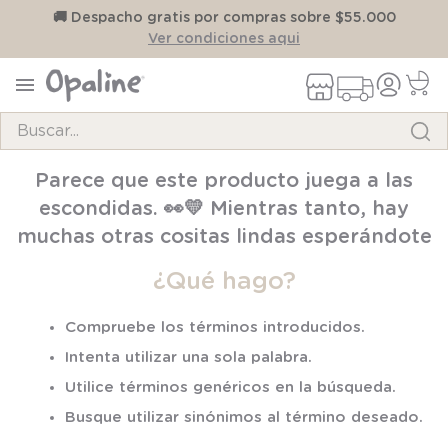
on
🚚 Despacho gratis por compras sobre $55.000
Ver condiciones aqui
Buscar...
TÉRMINOS MÁS BUSCADOS
Parece que este producto juega a las
1
.
pijama
escondidas. 👀💛 Mientras tanto, hay
2
.
calcetines
muchas otras cositas lindas esperándote
3
.
zapatillas
¿Qué hago?
4
.
body
Compruebe los términos introducidos.
5
.
panty
Intenta utilizar una sola palabra.
6
.
manta
Utilice términos genéricos en la búsqueda.
7
.
niña
Busque utilizar sinónimos al término deseado.
8
.
saco dormir