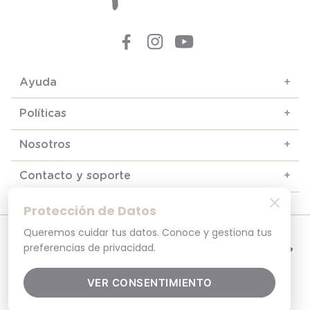
Ayuda
+
Políticas
+
Nosotros
+
Contacto y soporte
+
Protección de Datos
Queremos cuidar tus datos. Conoce y gestiona tus
© 2025. Todos los derechos reservados
Por tu seguridad, recuerda revisar siempre en tu navegador que el sitio que
preferencias de privacidad.
visitas sea la versión oficial. La dirección opaline.cl es la única del sitio oficial de
Opaline.Seguridad y Privacidad Garantizada SSL Secure GlobalSign. Comprar en
opaline.cl es 100% seguro.
VER CONSENTIMIENTO