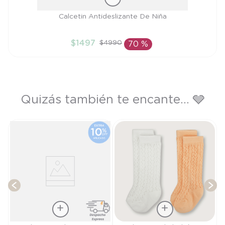
Talla
Calcetin Antideslizante De Niña
3/4A
$
1497
$
4990
70 %
AÑADIR AL CARRITO
Quizás también te encante... 🩶
3
P
T