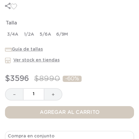
6
.
panty
7
.
niña
Talla
8
.
saco dormir
9
.
saco
3/4A
1/2A
5/6A
6/9M
10
.
zapatillas niño
Guía de tallas
Ver stock en tiendas
$
3596
$
8990
-
60%
－
＋
AGREGAR AL CARRITO
Compra en conjunto