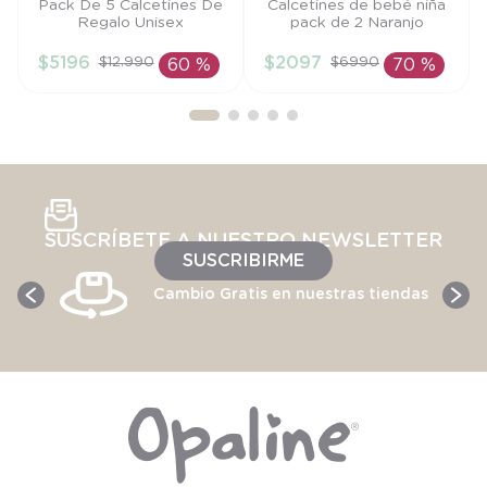
Talla
Talla
Pack De 5 Calcetines De
Calcetines de bebé niña
Regalo Unisex
pack de 2 Naranjo
TU
RN
$
5196
$
2097
$
12
.
990
$
6990
60 %
70 %
AÑADIR AL
AÑADIR AL
CARRITO
CARRITO
SUSCRÍBETE A NUESTRO NEWSLETTER
SUSCRIBIRME
Cambio Gratis en nuestras tiendas