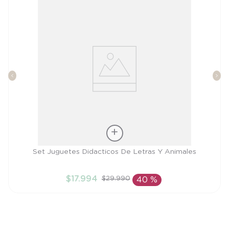
Talla
Set Juguetes Didacticos De Letras Y Animales
TU
$
17
.
994
$
29
.
990
40 %
AÑADIR AL CARRITO