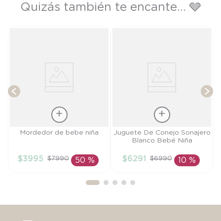
Quizás también te encante... 🩶
T
Talla
Talla
Mordedor de bebe niña
Juguete De Conejo Sonajero
Blanco Bebé Niña
TU
TU
$
3995
$
6291
$
7990
$
6990
50 %
10 %
AÑADIR AL
AÑADIR AL
CARRITO
CARRITO