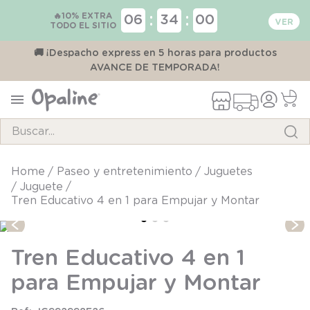
🔥10% EXTRA
:
:
06
34
00
TODO EL SITIO
00
🚚 ¡Despacho express en 5 horas para productos
AVANCE DE TEMPORADA!
Buscar...
TÉRMINOS MÁS BUSCADOS
paseo y entretenimiento
juguetes
juguete
1
.
pijama
Tren Educativo 4 en 1 para Empujar y Montar
2
.
calcetines
3
.
zapatillas
Tren Educativo 4 en 1
4
.
body
para Empujar y Montar
5
.
manta