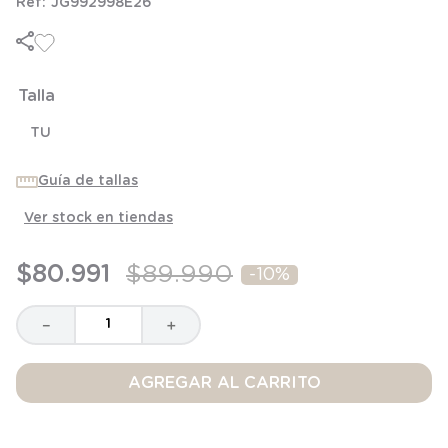
JG992998E26
6
.
panty
7
.
niña
8
.
saco dormir
Talla
9
.
saco
TU
10
.
zapatillas niño
Guía de tallas
Ver stock en tiendas
$
80
.
991
$
89
.
990
-
10%
－
＋
AGREGAR AL CARRITO