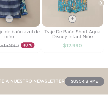
Talla
aje de baño azul de
Traje De Baño Short Aqua
niño
Disney Infant Niño
6M
$
15
.
990
40 %
$
12
.
990
IR AL CARRITO
AÑADIR AL CARRITO
TE A NUESTRO NEWSLETTER
SUSCRIBIRME