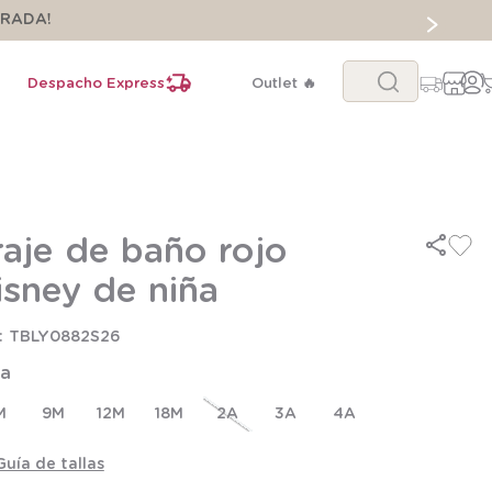
ORADA!
Buscar...
Despacho Express
Outlet 🔥
raje de baño rojo
isney de niña
TBLY0882S26
la
M
9M
12M
18M
2A
3A
4A
Guía de tallas