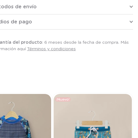
todos de envío
dios de pago
antía del producto
: 6 meses desde la fecha de compra. Más
ormación aquí
Términos y condiciones
T
T