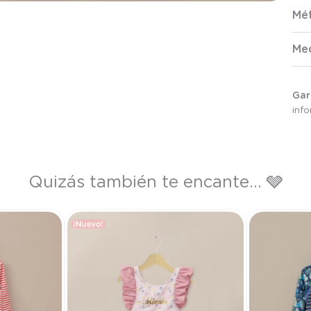
Mé
Me
Gar
inf
Quizás también te encante... 🩶