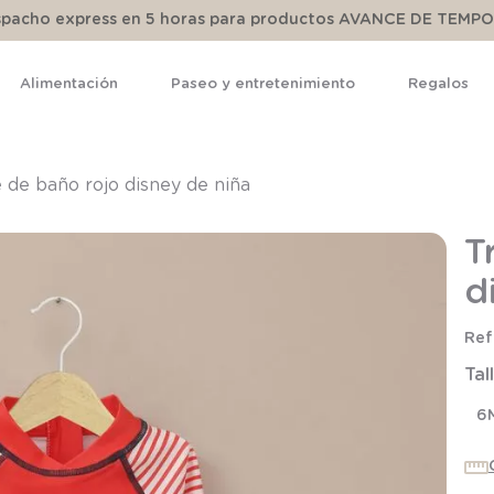
espacho express en 5 horas para productos AVANCE DE TEMP
Alimentación
Paseo y entretenimiento
Regalos
TÉRMINOS MÁS BUSCADOS
1
.
pijama
e de baño rojo disney de niña
2
.
calcetines
T
3
.
zapatillas
d
4
.
body
5
.
manta
Tal
6
.
panty
7
.
niña
6
8
.
saco dormir