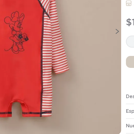
9
.
saco
10
.
poleron
$
Des
Esp
Nue