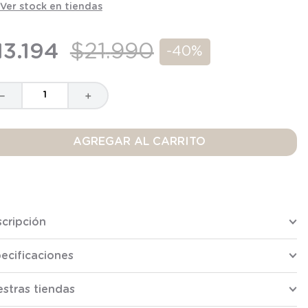
Ver stock en tiendas
13
.
194
$
21
.
990
-
40%
－
＋
AGREGAR AL CARRITO
cripción
ecificaciones
stras tiendas