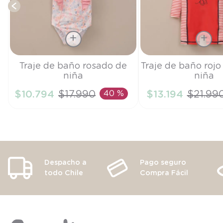
Talla
Talla
Traje de baño rosado de
Traje de baño rojo
niña
niña
2A
3A
$
10
.
794
$
17
.
990
40 %
$
13
.
194
$
21
.
99
AÑADIR AL CARRITO
AÑADIR AL CA
Despacho a
Pago seguro
todo Chile
Compra Fácil