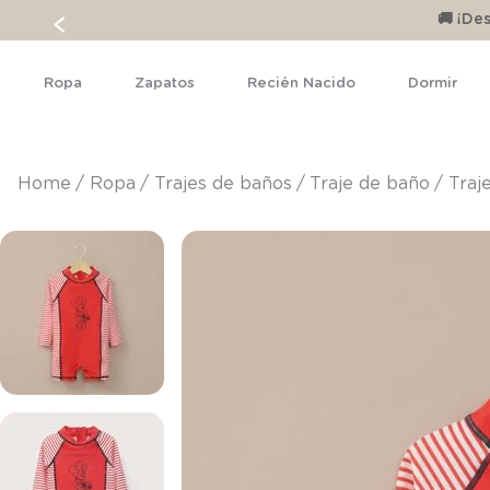
🚚 ¡D
Ropa
Zapatos
Recién Nacido
Dormir
ropa
trajes de baños
traje de baño
Traj