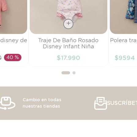
Talla
Talla
 disney de
Traje De Baño Rosado
Polera tr
Disney Infant Niña
6M
9M
0
40 %
$
17
.
990
$
9594
RRITO
AÑADIR AL CARRITO
AÑAD
Cambio en todas
SUSCRÍBE
nuestras tiendas