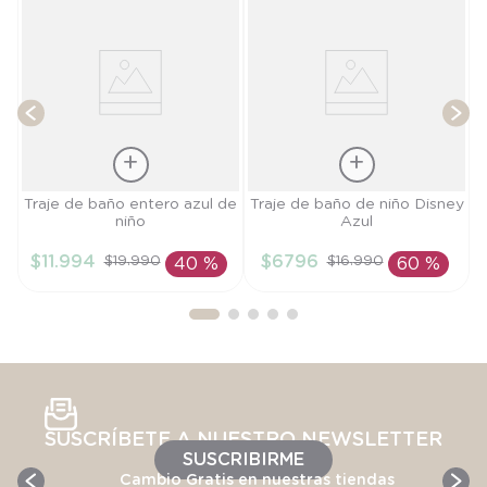
T
Talla
Talla
Traje de baño entero azul de
Traje de baño de niño Disney
niño
Azul
3A
3A
$
11
.
994
$
6796
$
19
.
990
$
16
.
990
40 %
60 %
AÑADIR AL
AÑADIR AL
CARRITO
CARRITO
SUSCRÍBETE A NUESTRO NEWSLETTER
SUSCRIBIRME
Cambio Gratis en nuestras tiendas