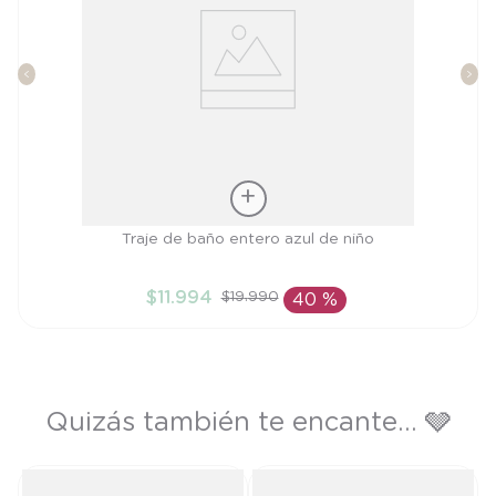
Talla
Traje de baño entero azul de niño
3A
$
11
.
994
$
19
.
990
40 %
AÑADIR AL CARRITO
Quizás también te encante... 🩶
os