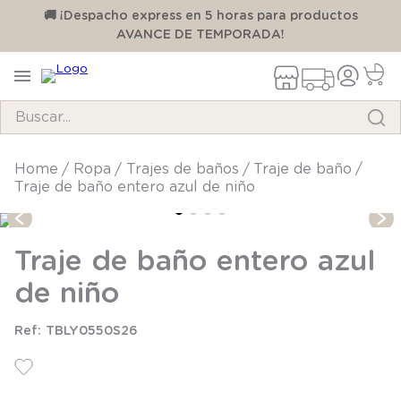
00
🚚 ¡Despacho express en 5 horas para productos
AVANCE DE TEMPORADA!
Buscar...
TÉRMINOS MÁS BUSCADOS
ropa
trajes de baños
traje de baño
Traje de baño entero azul de niño
1
.
pijama
2
.
calcetines
Traje de baño entero azul
3
.
zapatillas
de niño
4
.
body
5
.
manta
TBLY0550S26
6
.
panty
7
.
niña