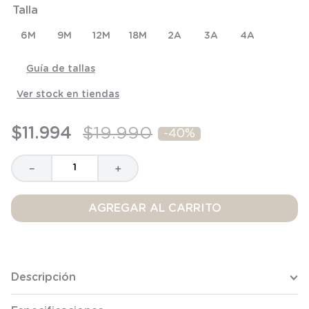
Talla
8
.
saco
9
.
saco dormir
6M
9M
12M
18M
2A
3A
4A
10
.
accesorios
Guía de tallas
Ver stock en tiendas
$
11
.
994
$
19
.
990
-
40%
－
＋
AGREGAR AL CARRITO
Descripción