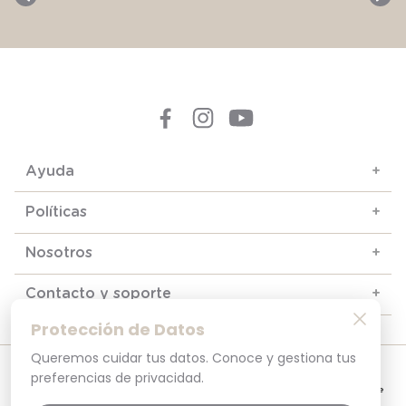
Ayuda
+
Políticas
+
Nosotros
+
Contacto y soporte
+
Protección de Datos
Queremos cuidar tus datos. Conoce y gestiona tus
© 2025. Todos los derechos reservados
preferencias de privacidad.
Por tu seguridad, recuerda revisar siempre en tu navegador que el sitio que
visitas sea la versión oficial. La dirección opaline.cl es la única del sitio oficial de
Opaline.Seguridad y Privacidad Garantizada SSL Secure GlobalSign. Comprar en