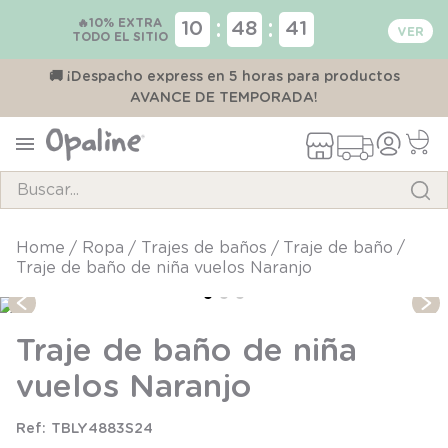
🔥10% EXTRA
:
:
10
48
40
TODO EL SITIO
00
🚚 ¡Despacho express en 5 horas para productos
AVANCE DE TEMPORADA!
Buscar...
TÉRMINOS MÁS BUSCADOS
ropa
trajes de baños
traje de baño
Traje de baño de niña vuelos Naranjo
1
.
pijama
2
.
calcetines
Traje de baño de niña
3
.
zapatillas
vuelos Naranjo
4
.
body
5
.
manta
TBLY4883S24