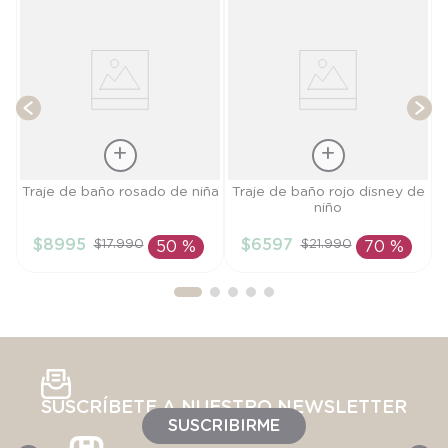
T
Talla
Talla
Traje de baño rosado de niña
Traje de baño rojo disney de
niño
2A
6M
$
8995
$
6597
$
17
.
990
$
21
.
990
50 %
70 %
AÑADIR AL
AÑADIR AL
CARRITO
CARRITO
SUSCRÍBETE A NUESTRO NEWSLETTER
SUSCRIBIRME