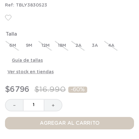
6
.
manta
TBLY3830S23
7
.
niña
8
.
saco dormir
Talla
9
.
saco
10
.
zapatillas niño
6M
9M
12M
18M
2A
3A
4A
Guía de tallas
Ver stock en tiendas
$
6796
$
16
.
990
-
60%
－
＋
AGREGAR AL CARRITO