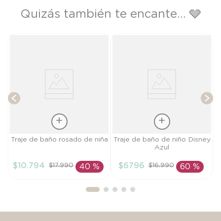
Quizás también te encante... 🩶
T
Talla
Talla
Traje de baño rosado de niña
Traje de baño de niño Disney
Azul
2A
3A
$
10
.
794
$
6796
$
17
.
990
$
16
.
990
40 %
60 %
AÑADIR AL
AÑADIR AL
CARRITO
CARRITO