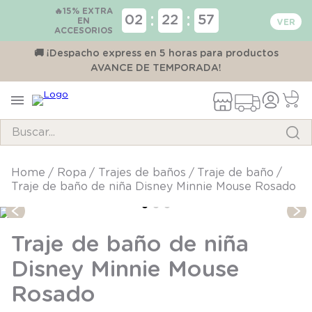
🔥15% EXTRA
:
:
02
22
56
EN
ACCESORIOS
00
🚚 ¡Despacho express en 5 horas para productos
AVANCE DE TEMPORADA!
Buscar...
TÉRMINOS MÁS BUSCADOS
ropa
trajes de baños
traje de baño
Traje de baño de niña Disney Minnie Mouse Rosado
1
.
pijama
2
.
calcetines
Traje de baño de niña
3
.
zapatillas
Disney Minnie Mouse
4
.
body
Rosado
5
.
panty