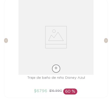
Talla
Traje de baño de niño Disney Azul
3A
$
6796
$
16
.
990
60 %
AÑADIR AL CARRITO