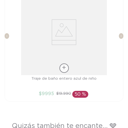
Talla
Traje de baño entero azul de niño
3A
$
9995
$
19
.
990
50 %
AÑADIR AL CARRITO
Quizás también te encante... 🩶