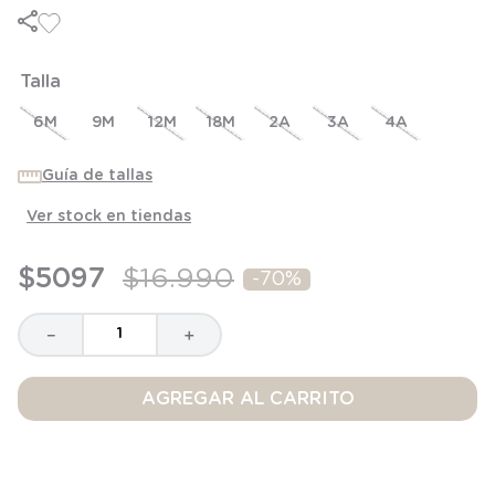
6
.
panty
7
.
niña
Talla
8
.
saco dormir
9
.
saco
6M
9M
12M
18M
2A
3A
4A
10
.
zapatillas niño
Guía de tallas
Ver stock en tiendas
$
5097
$
16
.
990
-
70%
－
＋
AGREGAR AL CARRITO