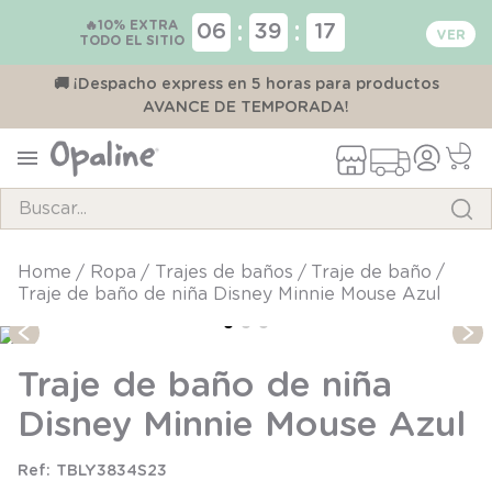
🔥10% EXTRA
:
:
06
39
17
TODO EL SITIO
00
🚚 ¡Despacho express en 5 horas para productos
AVANCE DE TEMPORADA!
Buscar...
TÉRMINOS MÁS BUSCADOS
ropa
trajes de baños
traje de baño
Traje de baño de niña Disney Minnie Mouse Azul
1
.
pijama
2
.
calcetines
Traje de baño de niña
3
.
zapatillas
Disney Minnie Mouse Azul
4
.
body
5
.
manta
TBLY3834S23