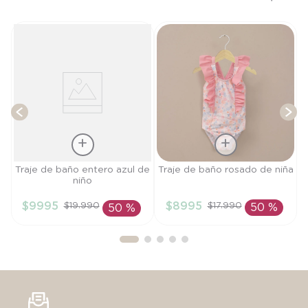
T
Talla
Talla
Traje de baño entero azul de
Traje de baño rosado de niña
niño
3A
2A
$
9995
$
8995
$
19
.
990
$
17
.
990
50 %
50 %
AÑADIR AL
AÑADIR AL
CARRITO
CARRITO