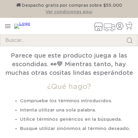
on
🚚 Despacho gratis por compras sobre $55.000
Ver condiciones aqui
Buscar...
TÉRMINOS MÁS BUSCADOS
Parece que este producto juega a las
1
.
pijama
escondidas. 👀💛 Mientras tanto, hay
2
.
calcetines
muchas otras cositas lindas esperándote
3
.
zapatillas
¿Qué hago?
4
.
body
Compruebe los términos introducidos.
5
.
manta
Intenta utilizar una sola palabra.
6
.
panty
Utilice términos genéricos en la búsqueda.
7
.
niña
Busque utilizar sinónimos al término deseado.
8
.
saco