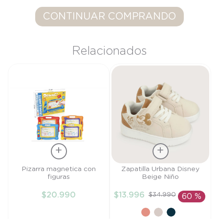
9
.
saco dormir
CONTINUAR COMPRANDO
10
.
poleron
Relacionados
Talla
Talla
Pizarra magnetica con
Zapatilla Urbana Disney
figuras
Beige Niño
TU
27
$
20
.
990
$
13
.
996
$
34
.
990
60 %
AÑADIR AL
AÑADIR AL
CARRITO
CARRITO