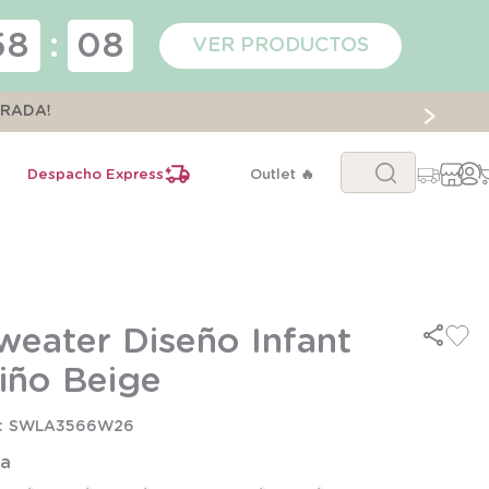
58
:
08
VER PRODUCTOS
ORADA!
Buscar...
Despacho Express
Outlet 🔥
weater Diseño Infant
iño Beige
SWLA3566W26
la