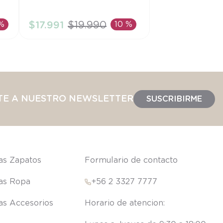
6M
 %
$
17
.
991
$
19
.
990
10 %
AÑADIR AL CARRITO
TE A NUESTRO NEWSLETTER
SUSCRIBIRME
las Zapatos
Formulario de contacto
las Ropa
+56 2 3327 7777
las Accesorios