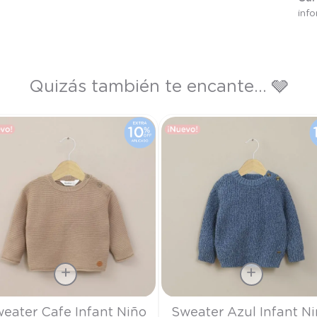
inf
Quizás también te encante... 🩶
a
Talla
eater Cafe Infant Niño
Sweater Azul Infant N