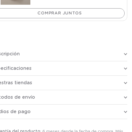
cripción
ecificaciones
stras tiendas
todos de envío
dios de pago
antía del producto
: 6 meses desde la fecha de compra. Más