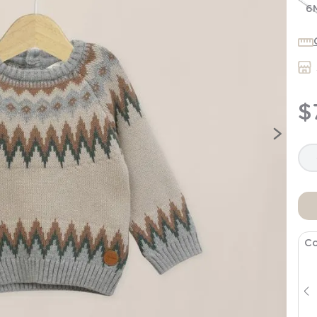
7
.
niña
6
8
.
saco dormir
9
.
saco
10
.
zapatillas niño
$
Co
Chaleco Cafe Infant Niño
$
20
.
691
$
22
.
990