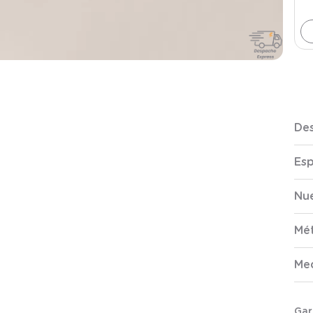
Des
Esp
Nue
Mé
Me
Gar