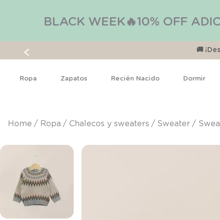
BLACK WEEK🔥10% OFF ADIC
🚚 ¡D
Ropa
Zapatos
Recién Nacido
Dormir
ropa
chalecos y sweaters
sweater
Sweat