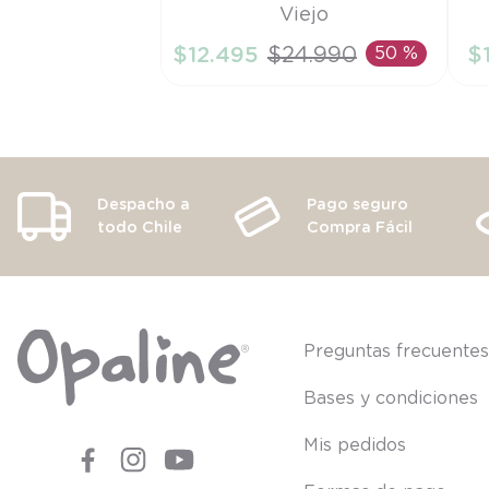
Viejo
2A
6
$
12
.
495
$
24
.
990
50 %
$
AÑADIR AL CARRITO
Despacho a
Pago seguro
todo Chile
Compra Fácil
Preguntas frecuente
Bases y condiciones
Mis pedidos