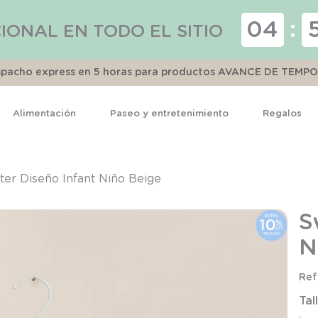
04
:
IONAL EN TODO EL SITIO
espacho express en 5 horas para productos AVANCE DE TEMP
Alimentación
Paseo y entretenimiento
Regalos
TÉRMINOS MÁS BUSCADOS
1
.
pijama
er Diseño Infant Niño Beige
2
.
calcetines
S
3
.
zapatillas
N
4
.
body
5
.
manta
Tal
6
.
panty