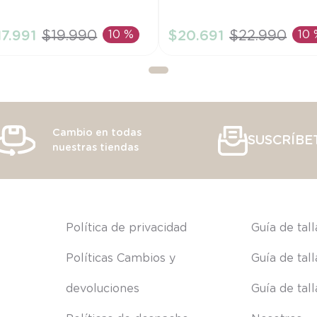
M
6M
17
.
991
$
19
.
990
10 %
$
20
.
691
$
22
.
990
10
AÑADIR AL CARRITO
AÑADIR AL CARRITO
Cambio en todas
SUSCRÍBE
nuestras tiendas
s
Política de privacidad
Guía de tal
Políticas Cambios y 
Guía de tal
devoluciones
Guía de tal