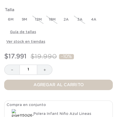
6
.
panty
Talla
7
.
niña
6M
8
.
saco dormir
9M
12M
18M
2A
3A
4A
9
.
saco
Guía de tallas
10
.
zapatillas niño
Ver stock en tiendas
$
17
.
991
$
19
.
990
-
10%
－
＋
AGREGAR AL CARRITO
Compra en conjunto
Polera Infant Niño Azul Lineas