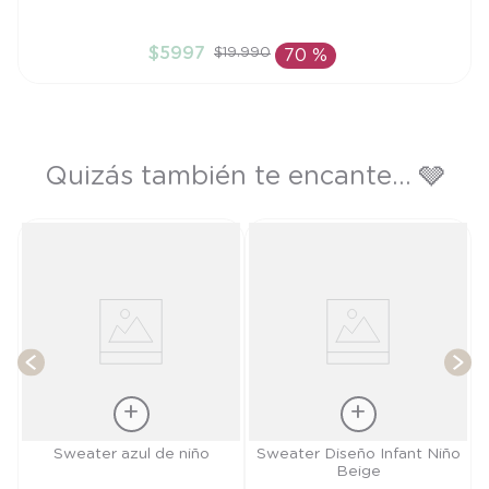
9M
$
5997
$
19
.
990
70 %
AÑADIR AL CARRITO
Quizás también te encante... 🩶
T
Talla
Talla
Sweater azul de niño
Sweater Diseño Infant Niño
Beige
9M
2A