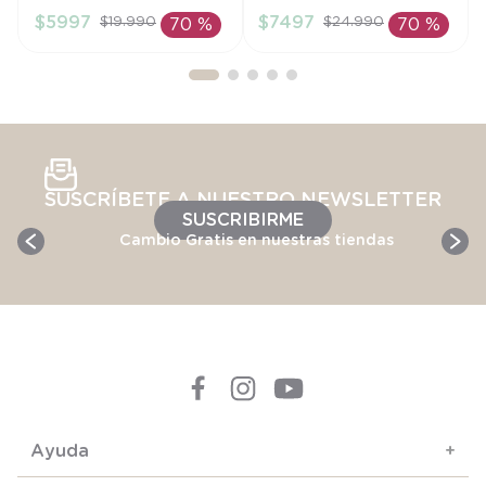
$
5997
$
7497
$
19
.
990
$
24
.
990
70 %
70 %
AÑADIR AL
AÑADIR AL
CARRITO
CARRITO
SUSCRÍBETE A NUESTRO NEWSLETTER
SUSCRIBIRME
Cambio Gratis en nuestras tiendas
Ayuda
+