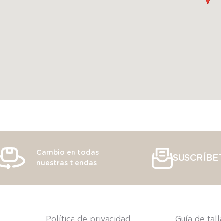
9
.
saco
10
.
poleron
Cambio en todas
SUSCRÍBE
nuestras tiendas
s
Política de privacidad
Guía de tal