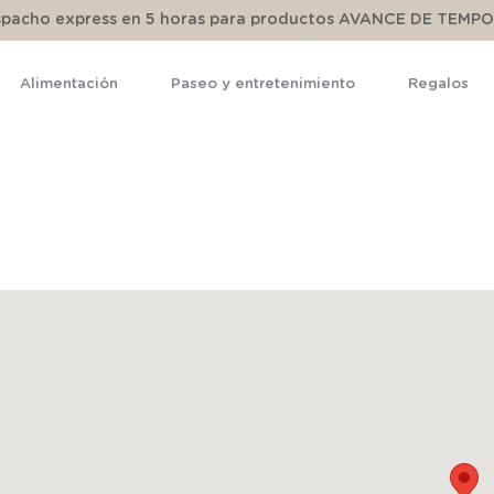
espacho express en 5 horas para productos AVANCE DE TEMP
Alimentación
Paseo y entretenimiento
Regalos
TÉRMINOS MÁS BUSCADOS
1
.
pijama
2
.
calcetines
3
.
zapatillas
4
.
body
5
.
manta
6
.
panty
7
.
niña
8
.
saco dormir