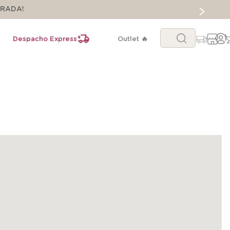
ORADA!
Buscar...
Despacho Express
Outlet 🔥