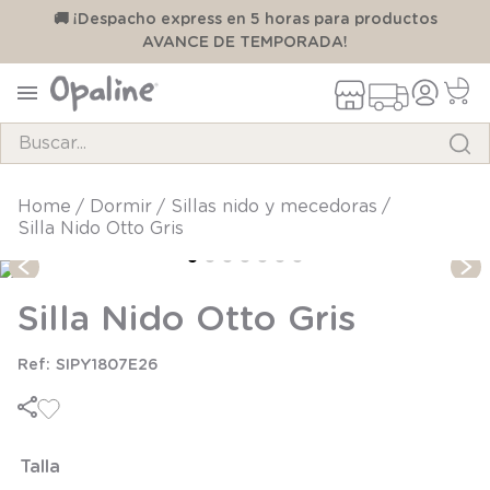
00
🚚 ¡Despacho express en 5 horas para productos
AVANCE DE TEMPORADA!
Buscar...
TÉRMINOS MÁS BUSCADOS
dormir
sillas nido y mecedoras
Silla Nido Otto Gris
1
.
pijama
2
.
calcetines
Silla Nido Otto Gris
3
.
zapatillas
4
.
body
SIPY1807E26
5
.
manta
6
.
panty
Talla
7
.
niña