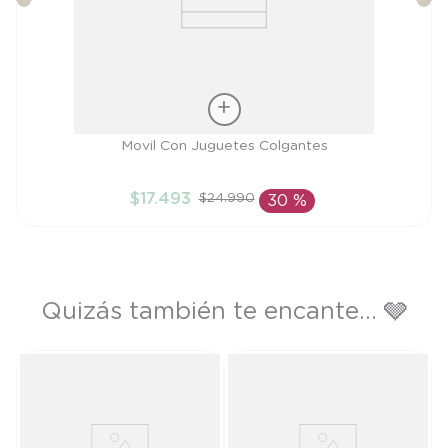
Talla
Movil Con Juguetes Colgantes
TU
$
17
.
493
$
24
.
990
30 %
AÑADIR AL CARRITO
Quizás también te encante... 🩶
o
T
$