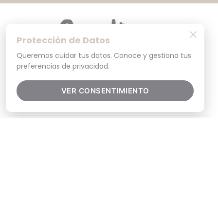
Protección de Datos
Queremos cuidar tus datos. Conoce y gestiona tus
preferencias de privacidad.
VER CONSENTIMIENTO
Ayuda
+
Políticas
+
Nosotros
+
Contacto y soporte
+
© 2025. Todos los derechos reservados
Por tu seguridad, recuerda revisar siempre en tu navegador que el sitio que