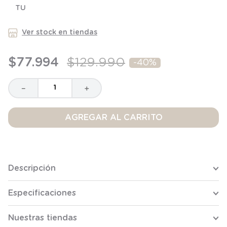
TU
8
.
saco dormir
9
.
saco
Ver stock en tiendas
10
.
zapatillas niño
$
77
.
994
$
129
.
990
-
40%
－
＋
AGREGAR AL CARRITO
Descripción
Especificaciones
Nuestras tiendas