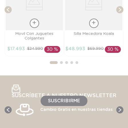
Talla
Talla
Movil Con Juguetes
Silla Mecedora Koala
Colgantes
TU
TU
$
17
.
493
$
48
.
993
$
24
.
990
$
69
.
990
30 %
30 %
AÑADIR AL
AÑADIR AL
CARRITO
CARRITO
SUSCRÍBETE A NUESTRO NEWSLETTER
SUSCRIBIRME
Cambio Gratis en nuestras tiendas