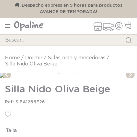
00
🚚 ¡Despacho express en 5 horas para productos
AVANCE DE TEMPORADA!
Buscar...
TÉRMINOS MÁS BUSCADOS
dormir
sillas nido y mecedoras
Silla Nido Oliva Beige
1
.
pijama
2
.
calcetines
Silla Nido Oliva Beige
3
.
zapatillas
4
.
body
SIBA1266E26
5
.
manta
6
.
panty
Talla
7
.
niña