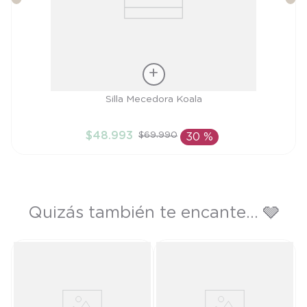
Talla
Silla Mecedora Koala
TU
$
48
.
993
$
69
.
990
30 %
AÑADIR AL CARRITO
Quizás también te encante... 🩶
T
$