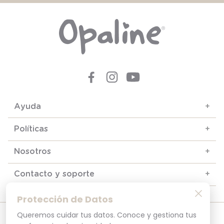
Ayuda
+
Políticas
+
Nosotros
+
Contacto y soporte
+
Protección de Datos
Queremos cuidar tus datos. Conoce y gestiona tus
© 2025. Todos los derechos reservados
Por tu seguridad, recuerda revisar siempre en tu navegador que el sitio que