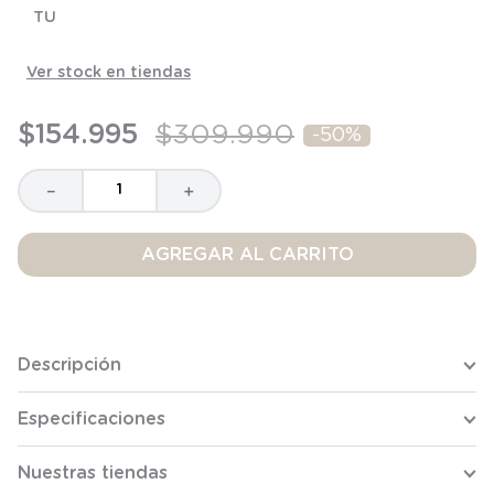
TU
8
.
saco
9
.
saco dormir
Ver stock en tiendas
10
.
poleron
$
154
.
995
$
309
.
990
-
50%
－
＋
AGREGAR AL CARRITO
Descripción
Especificaciones
Nuestras tiendas