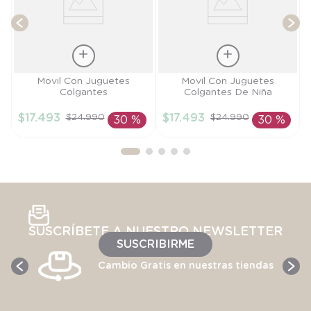
Talla
Talla
Movil Con Juguetes
Movil Con Juguetes
Colgantes
Colgantes De Niña
TU
TU
$
17
.
493
$
17
.
493
$
24
.
990
$
24
.
990
30 %
30 %
AÑADIR AL
AÑADIR AL
CARRITO
CARRITO
SUSCRÍBETE A NUESTRO NEWSLETTER
SUSCRIBIRME
Cambio Gratis en nuestras tiendas