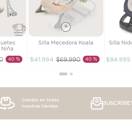
Talla
Talla
guetes
Silla Mecedora Koala
Silla Nid
 Niña
TU
TU
0
40 %
$
41
.
994
$
69
.
990
40 %
$
84
.
995
RRITO
AÑADIR AL CARRITO
AÑAD
Cambio en todas
SUSCRÍBE
nuestras tiendas