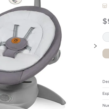
7
.
niña
8
.
saco dormir
$
9
.
saco
10
.
zapatillas niño
Des
Esp
Nue