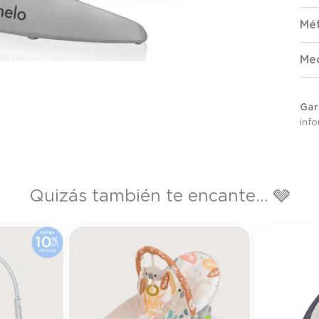
Mé
Me
Gar
inf
Quizás también te encante... 🩶