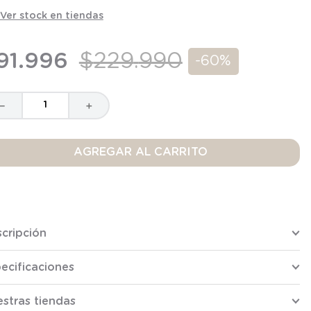
Ver stock en tiendas
91
.
996
$
229
.
990
-
60%
－
＋
AGREGAR AL CARRITO
cripción
ecificaciones
stras tiendas