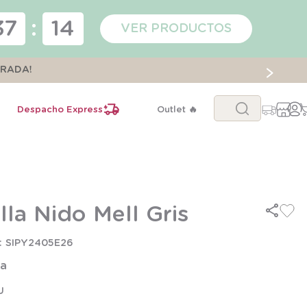
37
:
14
VER PRODUCTOS
ORADA!
Buscar...
Despacho Express
Outlet 🔥
illa Nido Mell Gris
SIPY2405E26
la
U