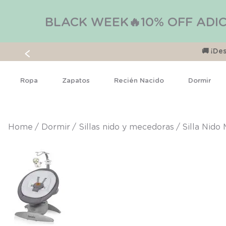
BLACK WEEK🔥10% OFF ADIC
🚚 ¡D
Ropa
Zapatos
Recién Nacido
Dormir
dormir
sillas nido y mecedoras
Silla Nido 