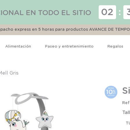
02
:
IONAL EN TODO EL SITIO
espacho express en 5 horas para productos AVANCE DE TEMP
Alimentación
Paseo y entretenimiento
Regalos
TÉRMINOS MÁS BUSCADOS
1
.
pijama
Mell Gris
2
.
calcetines
S
3
.
zapatillas
4
.
body
Tal
5
.
manta
T
6
.
panty