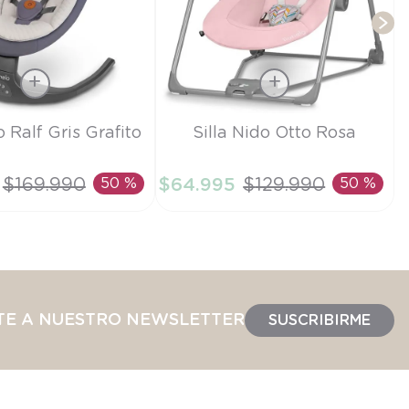
Talla
o Ralf Gris Grafito
Silla Nido Otto Rosa
TU
$
169
.
990
50 %
$
64
.
995
$
129
.
990
50 %
IR AL CARRITO
AÑADIR AL CARRITO
TE A NUESTRO NEWSLETTER
SUSCRIBIRME