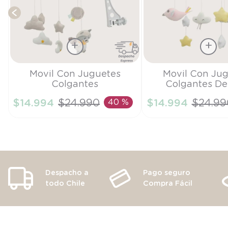
Talla
Talla
Movil Con Juguetes
Movil Con Ju
Colgantes
Colgantes De
TU
TU
$
14
.
994
$
24
.
990
40 %
$
14
.
994
$
24
.
99
AÑADIR AL CARRITO
AÑADIR AL CA
Despacho a
Pago seguro
todo Chile
Compra Fácil