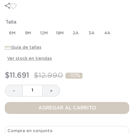
6
.
panty
7
.
niña
Talla
8
.
saco dormir
9
.
saco
6M
9M
12M
18M
2A
3A
4A
10
.
zapatillas niño
Guía de tallas
Ver stock en tiendas
$
11
.
691
$
12
.
990
-
10%
－
＋
AGREGAR AL CARRITO
Compra en conjunto