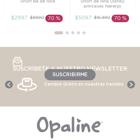
Talla
Talla
Short lila de niña
Short de niña Disney
princesas Naranjo
12M
4A
$
2997
$
5097
$
9990
$
16
.
990
70 %
70 %
AÑADIR AL
AÑADIR AL
CARRITO
CARRITO
SUSCRÍBETE A NUESTRO NEWSLETTER
SUSCRIBIRME
Cambio Gratis en nuestras tiendas