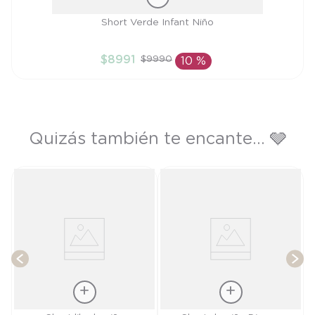
Talla
Short Verde Infant Niño
6M
$
8991
$
9990
10 %
AÑADIR AL CARRITO
Quizás también te encante... 🩶
T