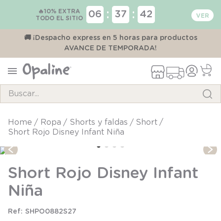
🔥10% EXTRA
:
:
06
37
42
TODO EL SITIO
00
🚚 ¡Despacho express en 5 horas para productos
AVANCE DE TEMPORADA!
Buscar...
TÉRMINOS MÁS BUSCADOS
ropa
shorts y faldas
short
Short Rojo Disney Infant Niña
1
.
pijama
2
.
calcetines
Short Rojo Disney Infant
3
.
zapatillas
Niña
4
.
body
5
.
manta
SHPO0882S27