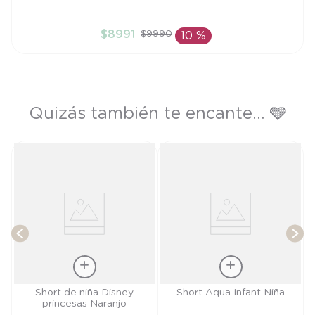
6M
$
8991
$
9990
10 %
AÑADIR AL CARRITO
Quizás también te encante... 🩶
ño
T
Talla
Talla
Short de niña Disney
Short Aqua Infant Niña
princesas Naranjo
4A
6M