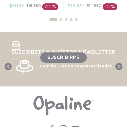
$
5097
$
13
.
491
$
16
.
990
$
14
.
990
70 %
10 %
AÑADIR AL
AÑADIR AL
CARRITO
CARRITO
SUSCRÍBETE A NUESTRO NEWSLETTER
SUSCRIBIRME
Cambio Gratis en nuestras tiendas