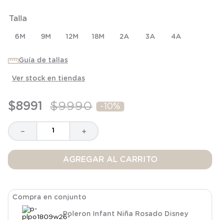
6
.
panty
Talla
7
.
niña
6M
8
.
saco dormir
9M
12M
18M
2A
3A
4A
9
.
saco
Guía de tallas
10
.
zapatillas niño
Ver stock en tiendas
$
8991
$
9990
-
10%
－
＋
AGREGAR AL CARRITO
Compra en conjunto
Poleron Infant Niña Rosado Disney