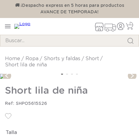
00
🚚 ¡Despacho express en 5 horas para productos
AVANCE DE TEMPORADA!
Buscar...
TÉRMINOS MÁS BUSCADOS
ropa
shorts y faldas
short
Short lila de niña
1
.
pijama
2
.
calcetines
Short lila de niña
3
.
zapatillas
4
.
body
SHPO5615S26
5
.
manta
6
.
panty
Talla
7
.
niña