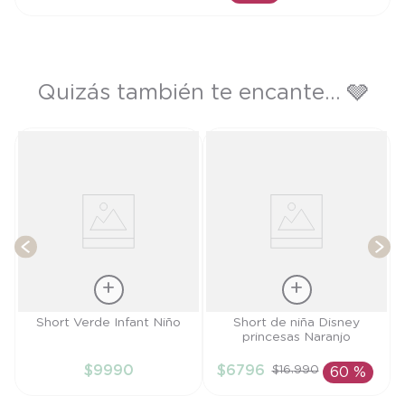
AÑADIR AL CARRITO
Quizás también te encante... 🩶
S
T
Talla
Talla
Short Verde Infant Niño
Short de niña Disney
princesas Naranjo
6M
4A
$
9990
$
6796
$
16
.
990
60 %
AÑADIR AL
AÑADIR AL
CARRITO
CARRITO