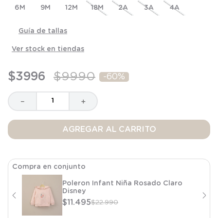
6M
8
.
saco
9M
12M
18M
2A
3A
4A
9
.
saco dormir
Guía de tallas
10
.
accesorios
Ver stock en tiendas
$
3996
$
9990
-
60%
－
＋
AGREGAR AL CARRITO
Compra en conjunto
Poleron Infant Niña Rosado Claro
Disney
$
11
.
495
$
22
.
990