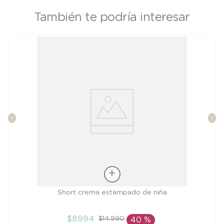
También te podría interesar
Talla
Short crema estampado de niña
6M
$
8994
$
14
.
990
40 %