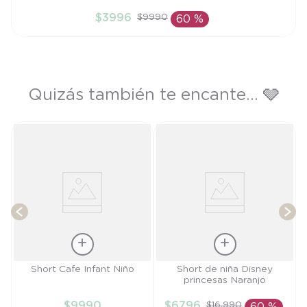
6M
$
3996
$
9990
60 %
AÑADIR AL CARRITO
Quizás también te encante... 🩶
te
T
Talla
Talla
Short Cafe Infant Niño
Short de niña Disney
princesas Naranjo
6M
4A
$
9990
$
6796
$
16
.
990