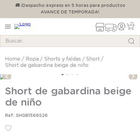
00
🚚 ¡Despacho express en 5 horas para productos
AVANCE DE TEMPORADA!
Buscar...
TÉRMINOS MÁS BUSCADOS
ropa
shorts y faldas
short
Short de gabardina beige de niño
1
.
pijama
2
.
calcetines
Short de gabardina beige
3
.
zapatillas
de niño
4
.
body
5
.
manta
SHGB1566S26
6
.
panty
7
.
niña