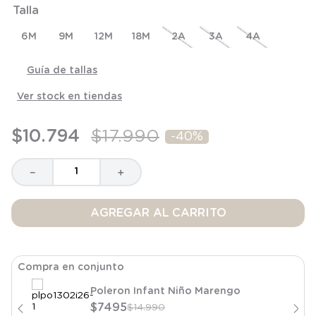
Talla
8
.
saco
9
.
saco dormir
6M
9M
12M
18M
2A
3A
4A
10
.
accesorios
Guía de tallas
Ver stock en tiendas
$
10
.
794
$
17
.
990
-
40%
－
＋
AGREGAR AL CARRITO
Compra en conjunto
Poleron Infant Niño Marengo
$
7495
$
14
.
990