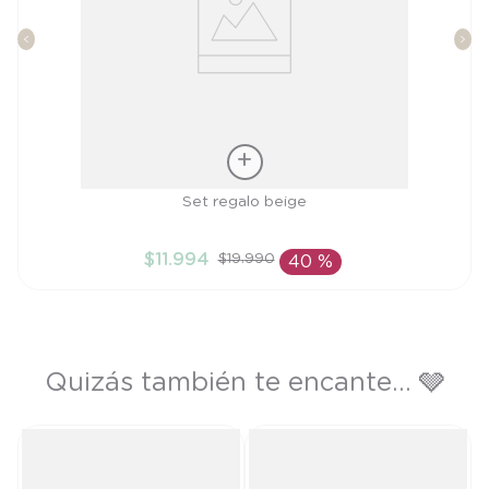
Talla
Set regalo beige
TU
$
11
.
994
$
19
.
990
40 %
AÑADIR AL CARRITO
Quizás también te encante... 🩶