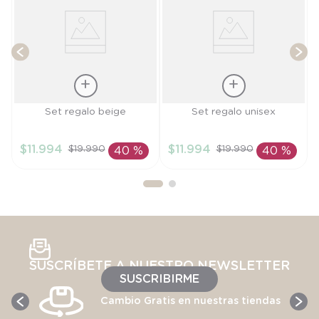
T
Talla
Talla
Set regalo beige
Set regalo unisex
TU
TU
$
11
.
994
$
11
.
994
$
19
.
990
$
19
.
990
40 %
40 %
AÑADIR AL
AÑADIR AL
CARRITO
CARRITO
SUSCRÍBETE A NUESTRO NEWSLETTER
SUSCRIBIRME
Cambio Gratis en nuestras tiendas