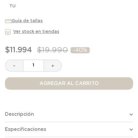
8
.
saco dormir
TU
9
.
saco
Guía de tallas
10
.
zapatillas niño
Ver stock en tiendas
$
11
.
994
$
19
.
990
-
40%
－
＋
AGREGAR AL CARRITO
Descripción
Especificaciones