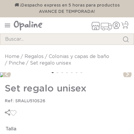
00
🚚 ¡Despacho express en 5 horas para productos
AVANCE DE TEMPORADA!
Buscar...
TÉRMINOS MÁS BUSCADOS
regalos
colonias y capas de baño
pinche
Set regalo unisex
1
.
pijama
2
.
calcetines
Set regalo unisex
3
.
zapatillas
4
.
body
SRALU510S26
5
.
manta
6
.
panty
7
.
niña
Talla