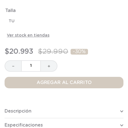
8
.
saco dormir
Talla
9
.
saco
TU
10
.
poleron
Ver stock en tiendas
$
20
.
993
$
29
.
990
-
30%
－
＋
AGREGAR AL CARRITO
Descripción
Especificaciones