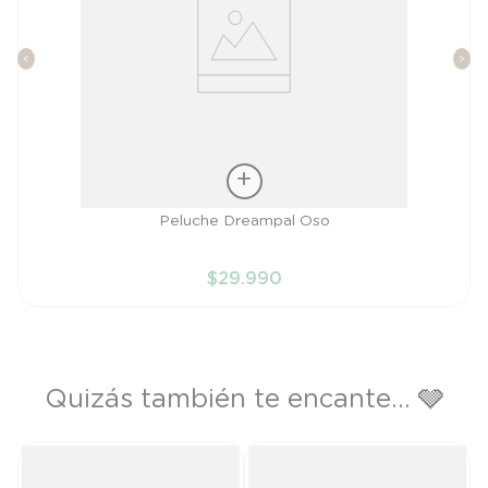
Talla
Peluche Dreampal Oso
TU
$
29
.
990
AÑADIR AL CARRITO
Quizás también te encante... 🩶