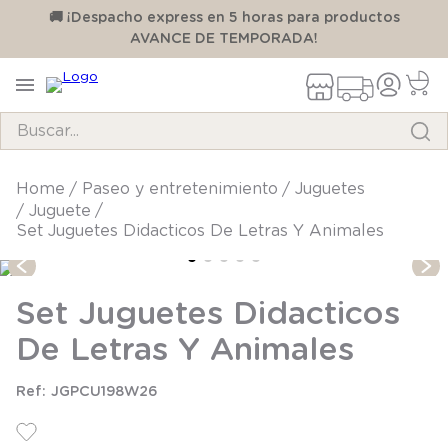
00
🚚 ¡Despacho express en 5 horas para productos
AVANCE DE TEMPORADA!
Buscar...
TÉRMINOS MÁS BUSCADOS
paseo y entretenimiento
juguetes
juguete
1
.
pijama
Set Juguetes Didacticos De Letras Y Animales
2
.
calcetines
3
.
zapatillas
Set Juguetes Didacticos
4
.
body
De Letras Y Animales
5
.
manta
JGPCU198W26
6
.
panty
7
.
niña