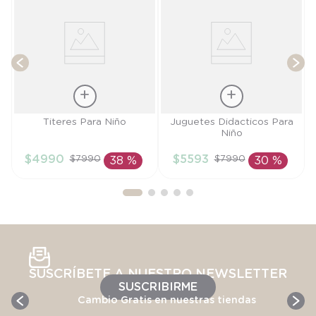
T
Talla
Talla
Titeres Para Niño
Juguetes Didacticos Para
Niño
TU
TU
$
4990
$
5593
$
7990
$
7990
38 %
30 %
AÑADIR AL
AÑADIR AL
CARRITO
CARRITO
SUSCRÍBETE A NUESTRO NEWSLETTER
SUSCRIBIRME
Cambio Gratis en nuestras tiendas