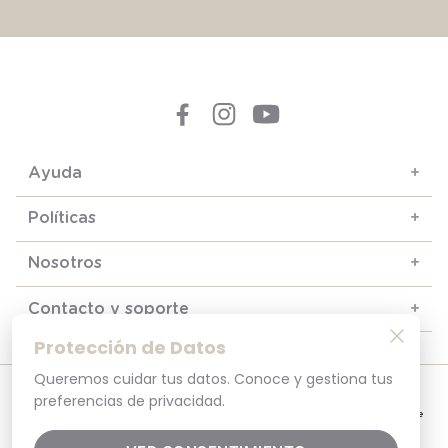
Ayuda
+
Políticas
+
Nosotros
+
Contacto y soporte
+
Protección de Datos
Queremos cuidar tus datos. Conoce y gestiona tus
© 2025. Todos los derechos reservados
preferencias de privacidad.
Por tu seguridad, recuerda revisar siempre en tu navegador que el sitio que
visitas sea la versión oficial. La dirección opaline.cl es la única del sitio oficial de
Opaline.Seguridad y Privacidad Garantizada SSL Secure GlobalSign. Comprar en
opaline.cl es 100% seguro.