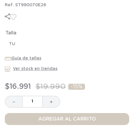
6
.
manta
ST990070E26
7
.
niña
8
.
saco dormir
Talla
9
.
saco
10
.
zapatillas niño
TU
Guía de tallas
Ver stock en tiendas
$
16
.
991
$
19
.
990
-
15%
－
＋
AGREGAR AL CARRITO