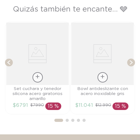
Quizás también te encante... 🩶
T
Talla
Talla
Set cuchara y tenedor
Bowl antideslizante con
silicona acero giratorios
acero inoxidable gris
TU
TU
amarillo
$
6791
$
11
.
041
$
7990
$
12
.
990
15 %
15 %
AÑADIR AL
AÑADIR AL
CARRITO
CARRITO