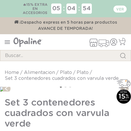
🔥15% EXTRA
:
:
05
04
54
EN
ACCESORIOS
00
🚚 ¡Despacho express en 5 horas para productos
AVANCE DE TEMPORADA!
Buscar...
TÉRMINOS MÁS BUSCADOS
alimentacion
plato
plato
Set 3 contenedores cuadrados con varvula verde
1
.
pijama
2
.
calcetines
Set 3 contenedores
3
.
zapatillas
cuadrados con varvula
4
.
body
verde
5
.
panty