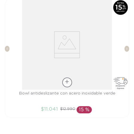
Talla
Bowl antideslizante con acero inoxidable verde
TU
$
11
.
041
$
12
.
990
15 %
AÑADIR AL CARRITO