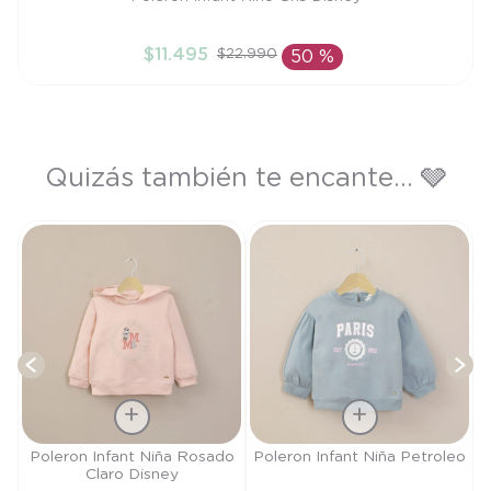
4A
$
11
.
495
$
22
.
990
50 %
AÑADIR AL CARRITO
Quizás también te encante... 🩶
de
T
Talla
Talla
Poleron Infant Niña Rosado
Poleron Infant Niña Petroleo
Claro Disney
9M
4A