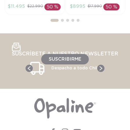
$
11
.
495
$
8995
$
22
.
990
$
17
.
990
50 %
50 %
AÑADIR AL
AÑADIR AL
CARRITO
CARRITO
SUSCRÍBETE A NUESTRO NEWSLETTER
SUSCRIBIRME
Despacho a todo Chile