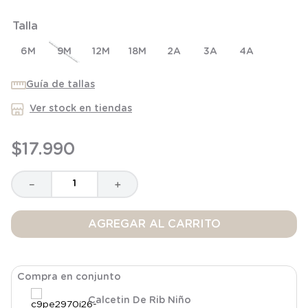
6
.
niña
Talla
7
.
manta
6M
8
.
saco
9M
12M
18M
2A
3A
4A
9
.
saco dormir
Guía de tallas
10
.
osito
Ver stock en tiendas
$
17
.
990
－
＋
AGREGAR AL CARRITO
Compra en conjunto
Calcetin De Rib Niño