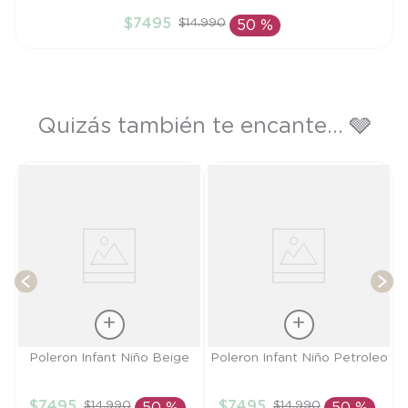
4A
$
7495
$
14
.
990
50 %
AÑADIR AL CARRITO
Quizás también te encante... 🩶
T
Talla
Talla
Poleron Infant Niño Beige
Poleron Infant Niño Petroleo
4A
3A
$
7495
$
7495
$
14
.
990
$
14
.
990