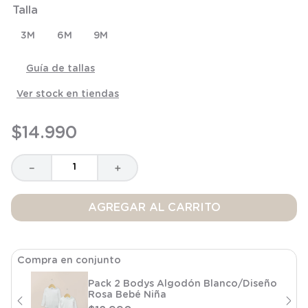
Talla
8
.
saco dormir
9
.
saco
3M
6M
9M
10
.
poleron
Guía de tallas
Ver stock en tiendas
$
14
.
990
－
＋
AGREGAR AL CARRITO
Compra en conjunto
Pack 2 Bodys Algodón Blanco/Diseño
Rosa Bebé Niña