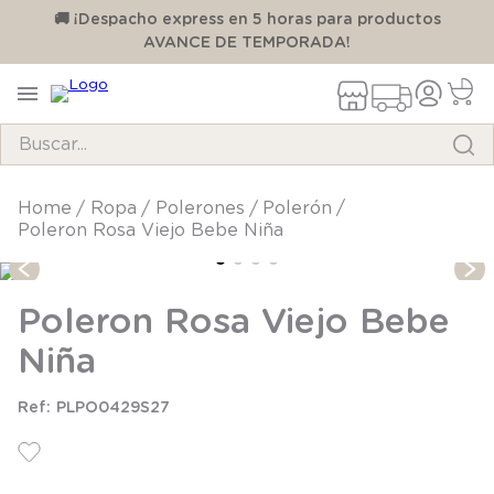
00
🚚 ¡Despacho express en 5 horas para productos
AVANCE DE TEMPORADA!
Buscar...
TÉRMINOS MÁS BUSCADOS
ropa
polerones
polerón
Poleron Rosa Viejo Bebe Niña
1
.
pijama
2
.
calcetines
Poleron Rosa Viejo Bebe
3
.
zapatillas
Niña
4
.
body
5
.
manta
PLPO0429S27
6
.
panty
7
.
niña